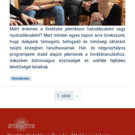
Miért érdemes a Svetitsbe jelentkezni hatodikosként vagy
nyolcadikosként? Mert minden egyes napon arra törekszünk,
hogy diákjaink támogató, befogadó és minőségi oktatást
nyújtó közegben tanulhassanak. Hat- és négyosztályos
programjaink stabil alapot jelentenek a továbbtanuláshoz,
miközben biztonságos közösséget és sokféle fejlődési
lehetőséget kínálnak.
Gimnázium
Oldalszámozás
Következő oldal
1. oldal
››