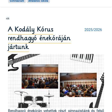
Gimnázium
Általános iskola
A Kodály Kórus
2025/2026
rendhagyó énekóráján
jártunk
Rendhagyó énekórán vehettek részt gimnazistáink és felső