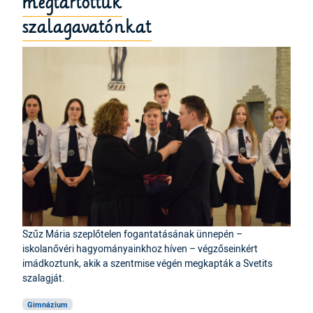
megtartottuk
szalagavatónkat
Szűz Mária szeplőtelen fogantatásának ünnepén –
iskolanővéri hagyományainkhoz híven – végzőseinkért
imádkoztunk, akik a szentmise végén megkapták a Svetits
szalagját.
Gimnázium