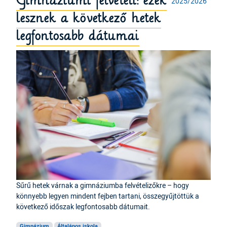
Gimnáziumi felvételi: ezek
2025/2026
lesznek a következő hetek
legfontosabb dátumai
Sűrű hetek várnak a gimnáziumba felvételizőkre – hogy
könnyebb legyen mindent fejben tartani, összegyűjtöttük a
következő időszak legfontosabb dátumait.
Gimnázium
Általános iskola