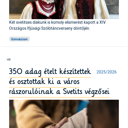
Két svetitses diákunk is komoly elismerést kapott a XIV.
Országos Ifjúsági Szólótáncverseny döntőjén.
Gimnázium
350 adag ételt készítettek
2025/2026
és osztottak ki a város
rászorulóinak a Svetits végzősei