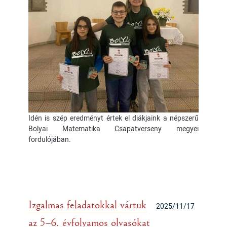
Idén is szép eredményt értek el diákjaink a népszerű
Bolyai Matematika Csapatverseny megyei
fordulójában.
Izgalmas feladatokkal vártuk
2025/11/17
az 5–6. évfolyamos olvasókat