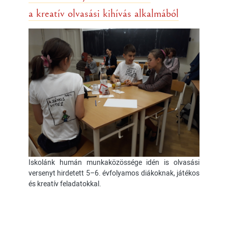
a kreatív olvasási kihívás alkalmából
Iskolánk humán munkaközössége idén is olvasási
versenyt hirdetett 5–6. évfolyamos diákoknak, játékos
és kreatív feladatokkal.