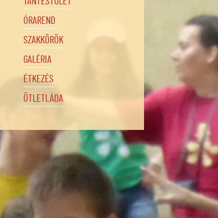
TANTESTÜLET
ÓRAREND
SZAKKÖRÖK
GALÉRIA
ÉTKEZÉS
ÖTLETLÁDA