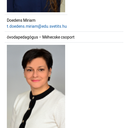
Doedens Miriam
t.doedens.miriam@edu.svetits.hu
óvodapedagógus – Méhecske csoport