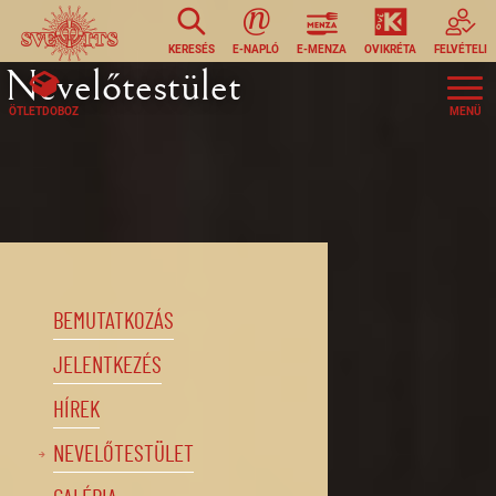
Ugrás a tartalomra
KERESÉS
E-NAPLÓ
E-MENZA
OVIKRÉTA
FELVÉTELI
Nevelőtestület
ÖTLETDOBOZ
BEMUTATKOZÁS
JELENTKEZÉS
HÍREK
NEVELŐTESTÜLET