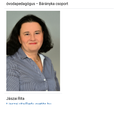
óvodapedagógus – Bárányka csoport
Jászai Rita
t.jaszai.rita@edu.svetits.hu
óvodapedagógus – Bárányka csoport