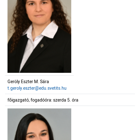
Geröly Eszter M. Sára
t.geroly.eszter@edu.svetits.hu
főigazgató, fogadóóra: szerda 5. óra