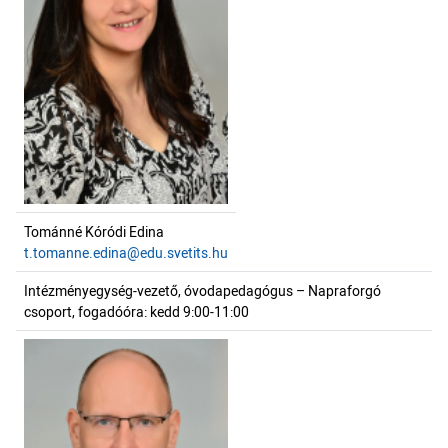
Tománné Kóródi Edina
t.tomanne.edina@edu.svetits.hu
Intézményegység-vezető, óvodapedagógus – Napraforgó
csoport, fogadóóra: kedd 9:00-11:00