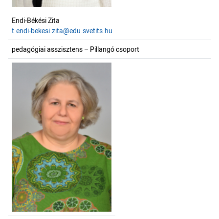
Endi-Békési Zita
t.endi-bekesi.zita@edu.svetits.hu
pedagógiai asszisztens – Pillangó csoport