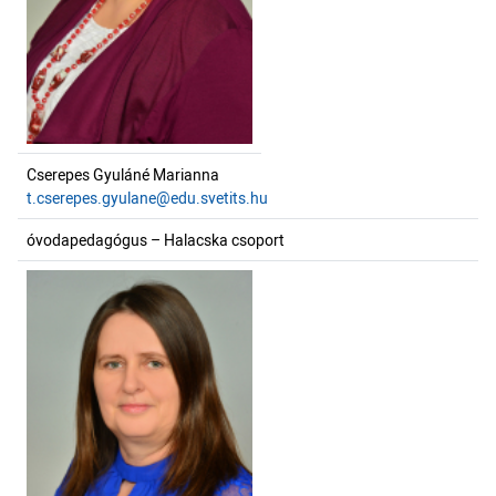
Cserepes Gyuláné Marianna
t.cserepes.gyulane@edu.svetits.hu
óvodapedagógus – Halacska csoport