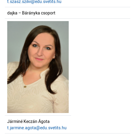
t.szasz.szilvi@edu.svetits.hu
dajka – Bárányka csoport
Járminé Keczán Ágota
t.jarmine.agota@edu.svetits.hu