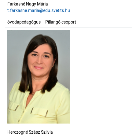
Farkasné Nagy Mária
t.farkasne.maria@edu.svetits.hu
óvodapedagógus – Pillangó csoport
Herczogné Szász Szilvia