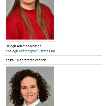
Balogh Ádámné Melinda
t.balogh.adamne@edu.svetits.hu
dajka – Napraforgó csoport