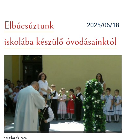
Elbúcsúztunk
2025/06/18
iskolába készülő óvodásainktól
videó >>