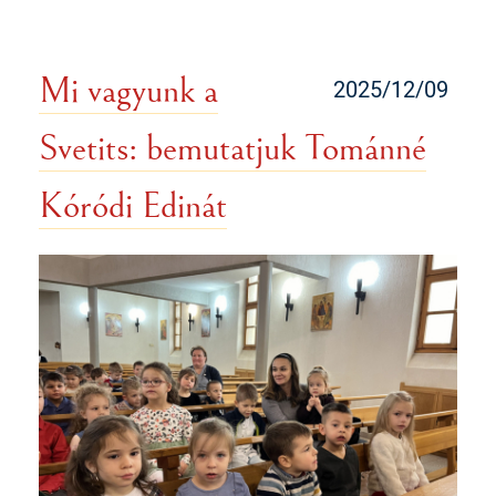
Mi vagyunk a
2025/12/09
Svetits: bemutatjuk Tománné
Kóródi Edinát