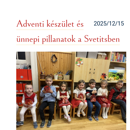
Adventi készület és
2025/12/15
ünnepi pillanatok a Svetitsben