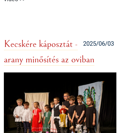
Kecskére káposztát -
2025/06/03
arany minősítés az oviban