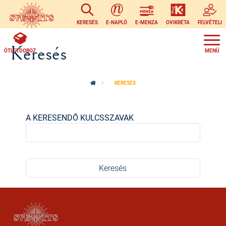
Ugrás a tartalomra
KERESÉS
E-NAPLÓ
E-MENZA
OVIKRÉTA
FELVÉTELI
Keresés
ÖTLETDOBOZ
KERESÉS
A KERESENDŐ KULCSSZAVAK