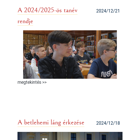
A 2024/2025-ös tanév
2024/12/21
rendje
megtekintés >>
A betlehemi láng érkezése
2024/12/18