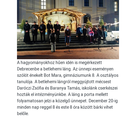
A hagyományokhoz hűen idén is megérkezett
Debrecenbe a betlehemi láng. Az ünnepi eseményen
szólót énekelt Bot Mara, gimnáziumunk 8. A osztályos
tanulója. A betlehemi lángról meggyújtott mécsest
Daróczi Zsófia és Baranya Tamás, iskolánk cserkészei
hozták el intézményünkbe. A láng a porta mellett
folyamatosan jelzi a közelgő ünnepet. December 20-ig
minden nap reggel 8 és este 8 óra között bárki vihet
belőle.