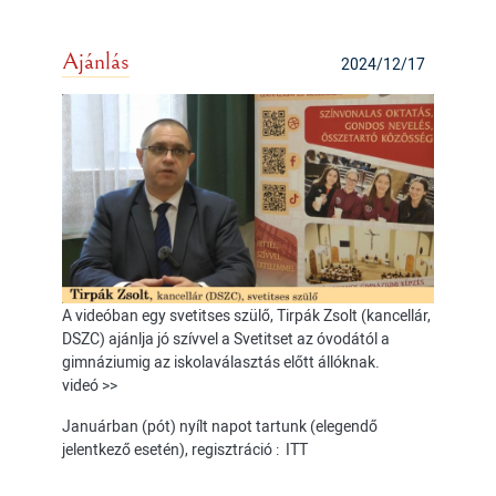
Ajánlás
2024/12/17
A videóban egy svetitses szülő, Tirpák Zsolt (kancellár,
DSZC) ajánlja jó szívvel a Svetitset az óvodától a
gimnáziumig az iskolaválasztás előtt állóknak.
videó >>
Januárban (pót) nyílt napot tartunk (elegendő
jelentkező esetén), regisztráció :
ITT