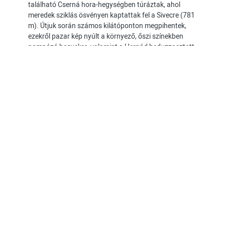
található Cserná hora-hegységben túráztak, ahol
meredek sziklás ösvényen kaptattak fel a Sivecre (781
m). Útjuk során számos kilátóponton megpihentek,
ezekről pazar kép nyúlt a környező, őszi színekben
pompázó hegyekre, valamint a Hernád beduzzasztott
völgyére, az Óruzsini-víztározó szebbnél szebb
kanyarulataira.
Oldalszámozás
Next
Utolsó
1
2
›
»
Kollégistáink évnyitó
2022/2023
kirándulása