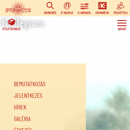
Ugrás a tartalomra
KERESÉS
E-NAPLÓ
E-MENZA
OVIKRÉTA
FELVÉTELI
Kollégium
ÖTLETDOBOZ
BEMUTATKOZÁS
JELENTKEZÉS
HÍREK
GALÉRIA