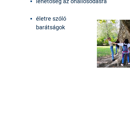
lehetőség az önállósodásra
életre szóló
barátságok