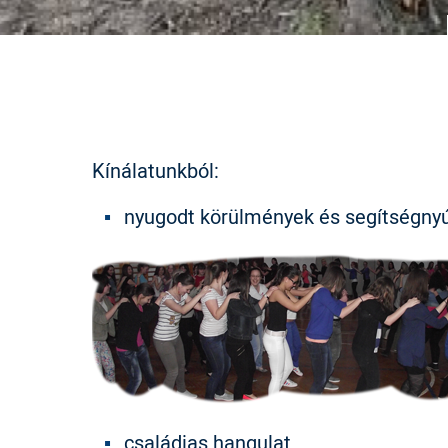
Kínálatunkból:
nyugodt körülmények és segítségnyú
családias hangulat