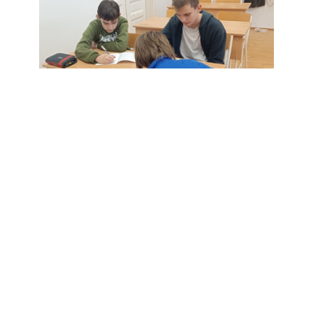
Hetedikes gimnazistáink a 8. helyet szerezték meg a
Bolyai Anyanyelvi Csapatverseny körzeti fordulóján.
Svetitses siker: Kovács
2025/10/30
Ármin bronzérmet szerzett a
magyar tornász bajnokságon