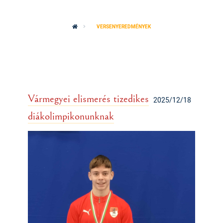
VERSENYEREDMÉNYEK
Vármegyei elismerés tizedikes
2025/12/18
diákolimpikonunknak