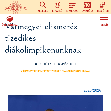
Ugrás a tartalomra
KERESÉS
E-NAPLÓ
E-MENZA
OVIKRÉTA
FELVÉTELI
Vármegyei elismerés
ÖTLETDOBOZ
tizedikes
diákolimpikonunknak
HÍREK
GIMNÁZIUM
VÁRMEGYEI ELISMERÉS TIZEDIKES DIÁKOLIMPIKONUNKNAK
2025/2026