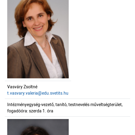
Vasváry Zsoltné
t.vasvary.valeria@edu.svetits.hu
Intézményegység-vezető, tanító, testnevelés műveltségterület,
fogadóóra: szerda 1. óra