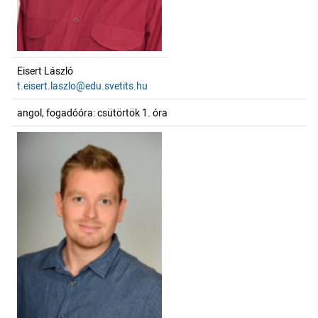
Eisert László
t.eisert.laszlo@edu.svetits.hu
angol, fogadóóra: csütörtök 1. óra