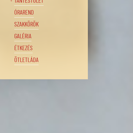
TANTESTÜLET
ÓRAREND
SZAKKÖRÖK
GALÉRIA
ÉTKEZÉS
ÖTLETLÁDA