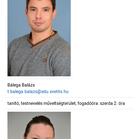
Bálega Balázs
t.balega.balazs@edu.svetits.hu
tanító, testnevelés műveltségterület, fogadóóra: szerda 2. óra