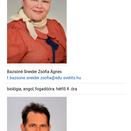
Bazsóné Sneider Zsófia Ágnes
t.bazsone.sneider.zsofia@edu.svetits.hu
biológia, angol, fogadóóra: hétfő 4. óra