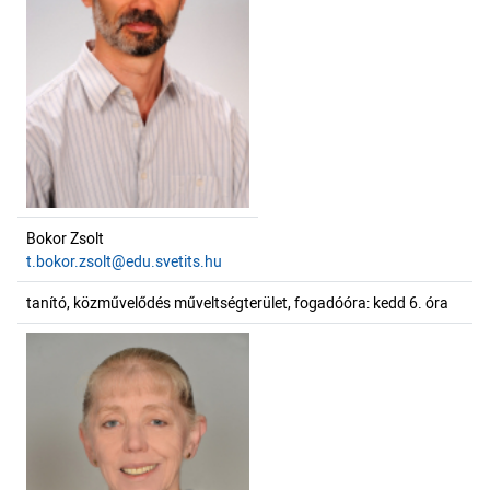
Bokor Zsolt
t.bokor.zsolt@edu.svetits.hu
tanító, közművelődés műveltségterület, fogadóóra: kedd 6. óra