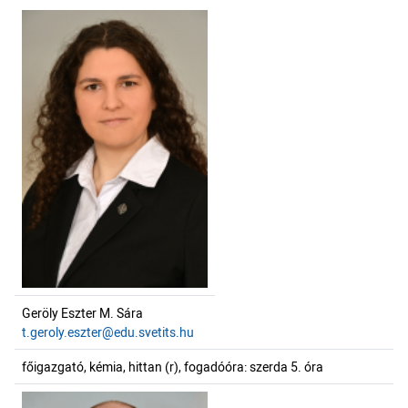
Geröly Eszter M. Sára
t.geroly.eszter@edu.svetits.hu
főigazgató, kémia, hittan (r), fogadóóra: szerda 5. óra