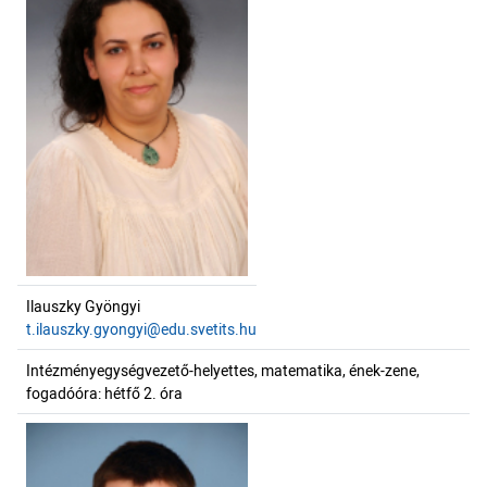
Ilauszky Gyöngyi
t.ilauszky.gyongyi@edu.svetits.hu
Intézményegységvezető-helyettes, matematika, ének-zene,
fogadóóra: hétfő 2. óra