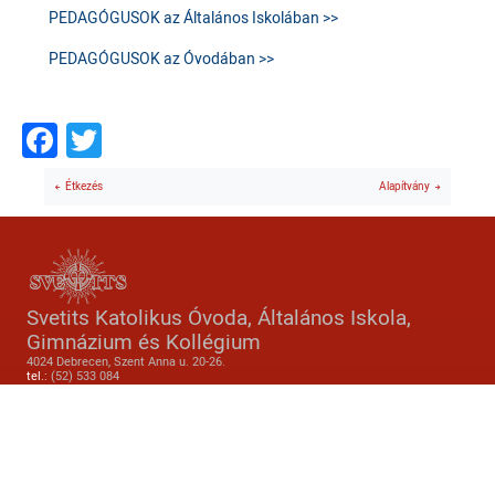
PEDAGÓGUSOK az Általános Iskolában >>
PEDAGÓGUSOK az Óvodában >>
Facebook
Twitter
Étkezés
Alapítvány
Svetits Katolikus Óvoda, Általános Iskola,
Gimnázium és Kollégium
4024 Debrecen, Szent Anna u. 20-26.
tel.:
(52) 533 084
e-mail:
svetits@svetits.hu
Lábléc 2
Footer menu
Összes hírünk
Kik vagyunk
Alapítvány
Fenntartónk