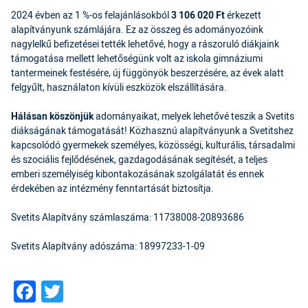
2024 évben az 1 %-os felajánlásokból
3 106 020 Ft
érkezett
alapítványunk számlájára. Ez az összeg és adományozóink
nagylelkű befizetései tették lehetővé, hogy a rászoruló diákjaink
támogatása mellett lehetőségünk volt az iskola gimnáziumi
tantermeinek festésére, új függönyök beszerzésére, az évek alatt
felgyűlt, használaton kívüli eszközök elszállítására.
Hálásan köszönjük
adományaikat, melyek lehetővé teszik a Svetits
diákságának támogatását! Közhasznú alapítványunk a Svetitshez
kapcsolódó gyermekek személyes, közösségi, kulturális, társadalmi
és szociális fejlődésének, gazdagodásának segítését, a teljes
emberi személyiség kibontakozásának szolgálatát és ennek
érdekében az intézmény fenntartását biztosítja.
Svetits Alapítvány számlaszáma: 11738008-20893686
Svetits Alapítvány adószáma: 18997233-1-09
Facebook
Twitter