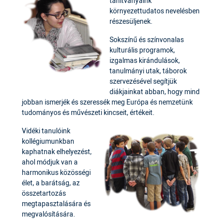
tanítványaink
környezettudatos nevelésben
részesüljenek.
Sokszínű és színvonalas
kulturális programok,
izgalmas kirándulások,
tanulmányi utak, táborok
szervezésével segítjük
diákjainkat abban, hogy mind
jobban ismerjék és szeressék meg Európa és nemzetünk
tudományos és művészeti kincseit, értékeit.
Vidéki tanulóink
kollégiumunkban
kaphatnak elhelyezést,
ahol módjuk van a
harmonikus közösségi
élet, a barátság, az
összetartozás
megtapasztalására és
megvalósítására.