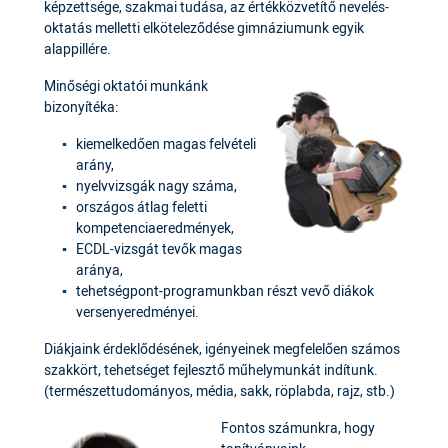
képzettsége, szakmai tudása, az értékközvetítő nevelés-
oktatás melletti elköteleződése gimnáziumunk egyik
alappillére.
Minőségi oktatói munkánk
bizonyítéka:
kiemelkedően magas felvételi
arány,
nyelvvizsgák nagy száma,
országos átlag feletti
kompetenciaeredmények,
ECDL-vizsgát tevők magas
aránya,
tehetségpont-programunkban részt vevő diákok
versenyeredményei.
Diákjaink érdeklődésének, igényeinek megfelelően számos
szakkört, tehetséget fejlesztő műhelymunkát indítunk.
(természettudományos, média, sakk, röplabda, rajz, stb.)
Fontos számunkra, hogy