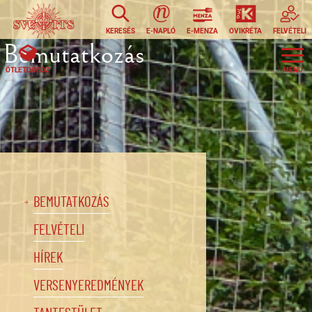
Ugrás a tartalomra
KERESÉS
E-NAPLÓ
E-MENZA
OVIKRÉTA
FELVÉTELI
Bemutatkozás
ÖTLETDOBOZ
BEMUTATKOZÁS
FELVÉTELI
HÍREK
VERSENYEREDMÉNYEK