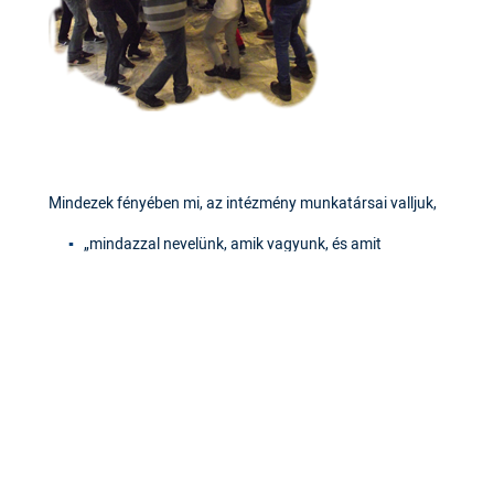
Mindezek fényében mi, az intézmény munkatársai valljuk,
„mindazzal nevelünk, amik vagyunk, és amit
teszünk;”*
tanítványainkkal együtt kell haladnunk a remény
útján;
felelősek vagyunk saját és neveltjeink kisugárzásáért,
iskolánk nagy közösségének légköréért, gyógyító és
éltető módon kell jelen lennünk mások számára.
*Az Iskolanővérek Szabályából
Tehetségpont