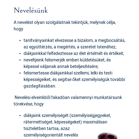
Nevelésünk
A nevelést olyan szolgálatnak tekintjük, melynek célja,
hogy
tanítványainkat elvezesse a bizalom, a megbocsátás,
az együttérzés, a megértés, a szeretet Istenéhez;
diákjainkkal felfedeztesse az élet értelmét és értékeit;
neveltjeink felismerjék emberi küldetésüket, és
képessé váljanak annak beteljesítésére;
felismertesse diákjainkkal szellemi, lelki és testi
képességeiket, és segítse őket személyiségük további
gazdagításában.
Nevelési elveinkből fakadóan valamennyi munkatársunk
törekvése, hogy
diákjaink személyiségét (személyiségjegyeket,
rátermettséget, képességeket) maximálisan
tiszteletben
tartsa, azaz
személyiségorientált nevelés