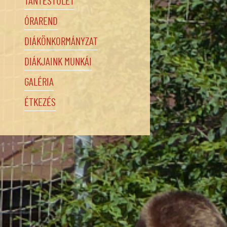
TANTESTÜLET
ÓRAREND
DIÁKÖNKORMÁNYZAT
DIÁKJAINK MUNKÁI
GALÉRIA
ÉTKEZÉS