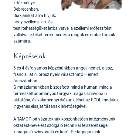
intézménye
Debrecenben.
Diákjainkat arra hívjuk,
hogy szellemi, lelki és
testi tehetségüket latba vetve, a szellemi erőfeszítést
vállalva, értéket teremtsenek a maguk és embertársaik
számára.
Képzéseink
6 és 4 évfolyamos képzésünkben angol, német, olasz,
francia, latin, orosz nyelv választható – emelt
óraszámban.
Gimnáziumunkban biztosított mind a humán, mind a
természettudományos tárgyak magas színvonalú
oktatása, és valamennyi diákunk élhet az ECDL modulok
ingyenes elsajátításának lehetőségével.
A TÁMOP-pályázatoknak köszönhetően intézményünk
oktatást-nevelést szolgáló technikai felszereltsége
kimagasló színvonalú és körű. Pedagógusaink