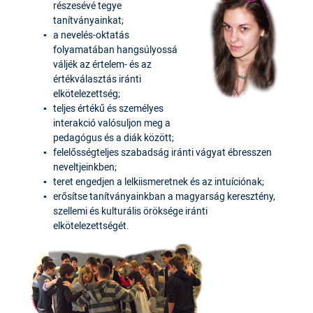
részesévé tegye
tanítványainkat;
a nevelés-oktatás
folyamatában hangsúlyossá
váljék az értelem- és az
értékválasztás iránti
elkötelezettség;
teljes értékű és személyes
interakció valósuljon meg a
pedagógus és a diák között;
felelősségteljes szabadság iránti vágyat ébresszen
neveltjeinkben;
teret engedjen a lelkiismeretnek és az intuíciónak;
erősítse tanítványainkban a magyarság keresztény,
szellemi és kulturális öröksége iránti
elkötelezettségét.