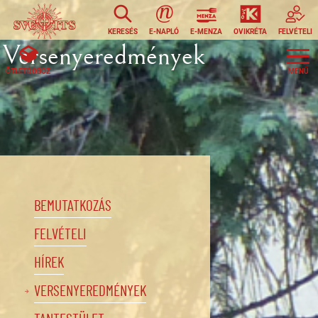
Ugrás a tartalomra
KERESÉS
E-NAPLÓ
E-MENZA
OVIKRÉTA
FELVÉTELI
Versenyeredmények
ÖTLETDOBOZ
BEMUTATKOZÁS
FELVÉTELI
HÍREK
VERSENYEREDMÉNYEK