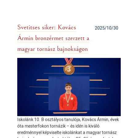
Svetitses siker: Kovács
2025/10/30
Ármin bronzérmet szerzett a
magyar tornász bajnokságon
Iskolánk 10. B osztályos tanulója, Kovács Ármin, évek
óta mesterfokon tornázik – és idén is kiváló
eredménnyel képviselte iskolánkat a magyar tornász