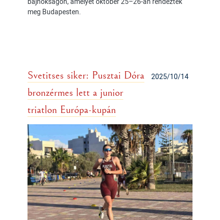
bajnokságon, amelyet október 25–26-án rendeztek
meg Budapesten.
Svetitses siker: Pusztai Dóra
2025/10/14
bronzérmes lett a junior
triatlon Európa-kupán