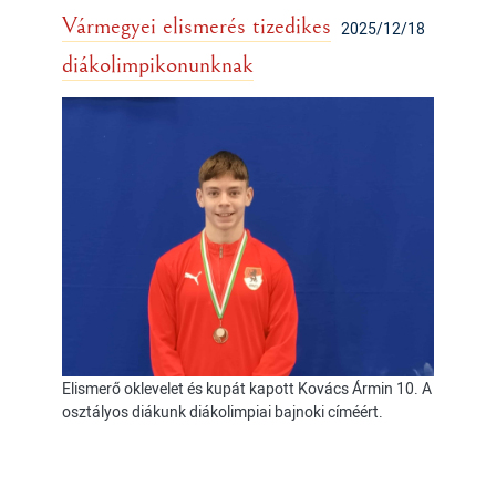
Vármegyei elismerés tizedikes
2025/12/18
diákolimpikonunknak
Elismerő oklevelet és kupát kapott Kovács Ármin 10. A
osztályos diákunk diákolimpiai bajnoki címéért.