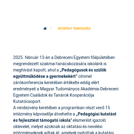
KUTATÁST TÁMOGATÁS
2025. február 13-án a Debreceni Egyetem főépületében
megrendezett szakmai tanácskozására iskolánk is
meghívást kapott, ahol a
„Pedagógusok és szülők
együttműködése a gyermekekért”
címmel
zárókonferencia keretében értékelte eddig elért
eredményeit a Magyar Tudományos Akadémia-Debreceni
Egyetem Családok és Tanárok Kooperációja
Kutatócsoport.
A rendezvény keretében a programban részt vevő 15
intézmény képviselője átvehette a
„Pedagógiai kutatást
és fejlesztést támogató iskola"
elismerést igazoló
oklevelet, melyet azoknak az oktatási és nevelési
intézményeknek adtak át, amelyek nyitottak a kutatási