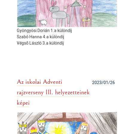
Gyöngyösi Dorián 1.a különdíj
Szabó Hanna 4.a különdíj
Végső László 3.a különdíj
Az iskolai Adventi
2023/01/26
rajzverseny III. helyezetteinek
képei