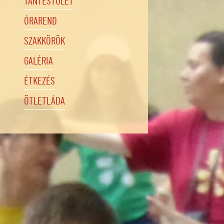
TANTESTÜLET
ÓRAREND
SZAKKÖRÖK
GALÉRIA
ÉTKEZÉS
ÖTLETLÁDA