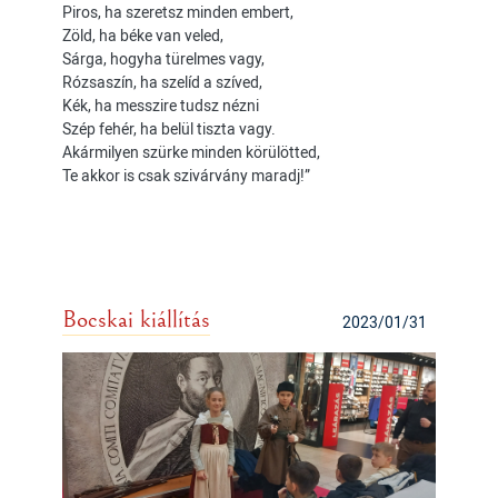
Piros, ha szeretsz minden embert,
Zöld, ha béke van veled,
Sárga, hogyha türelmes vagy,
Rózsaszín, ha szelíd a szíved,
Kék, ha messzire tudsz nézni
Szép fehér, ha belül tiszta vagy.
Akármilyen szürke minden körülötted,
Te akkor is csak szivárvány maradj!”
Bocskai kiállítás
2023/01/31