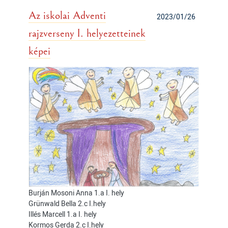
Az iskolai Adventi
2023/01/26
rajzverseny I. helyezetteinek
képei
Burján Mosoni Anna 1.a I. hely
Grünwald Bella 2.c I.hely
Illés Marcell 1.a I. hely
Kormos Gerda 2.c I.hely