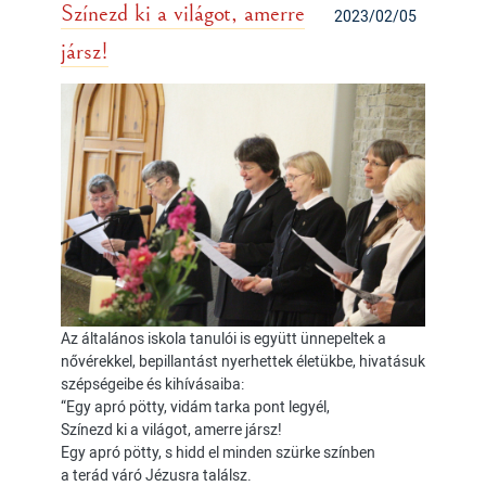
Színezd ki a világot, amerre
2023/02/05
jársz!
Az általános iskola tanulói is együtt ünnepeltek a
nővérekkel, bepillantást nyerhettek életükbe, hivatásuk
szépségeibe és kihívásaiba:
“Egy apró pötty, vidám tarka pont legyél,
Színezd ki a világot, amerre jársz!
Egy apró pötty, s hidd el minden szürke színben
a terád váró Jézusra találsz.