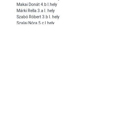
Makai Donát 4.b I.hely
Márki Rella 3.a I. hely
Szabó Róbert 3.b I. hely
Szalai Nóra 5.c I.hely
Rúdtánc Debrecen
2023/01/17
versenyeredmény