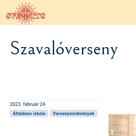
Ugrás a tartalomra
Szavalóverseny
2023. február 24.
Általános iskola
Versenyeredmények