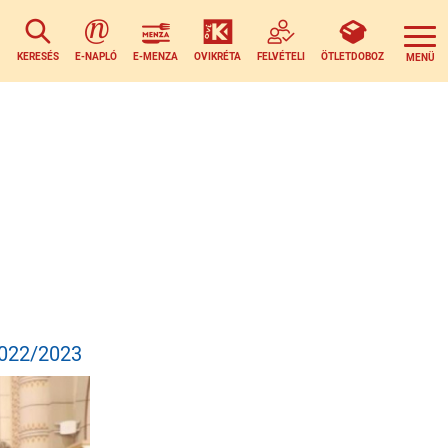
KERESÉS
E-NAPLÓ
E-MENZA
OVIKRÉTA
FELVÉTELI
ÖTLETDOBOZ
022/2023