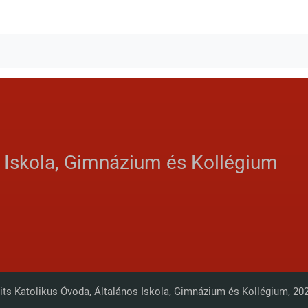
ebook
witter
s Iskola, Gimnázium és Kollégium
its Katolikus Óvoda, Általános Iskola, Gimnázium és Kollégium, 20