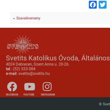
Fac
T
Szavalóverseny
Svetits Katolikus Óvoda, Általáno
4024 Debrecen, Szent Anna u. 20-26.
tel.:
(52) 533 084
e-mail:
svetits@svetits.hu
FACEBOOK
YOUTUBE
INSTAGRAM
© Svet