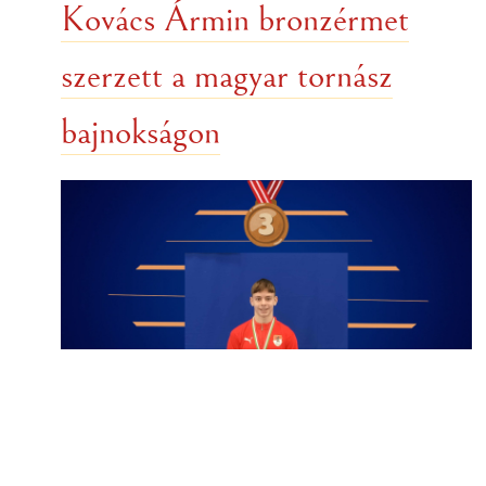
Kovács Ármin bronzérmet
szerzett a magyar tornász
bajnokságon
Iskolánk 10. B osztályos tanulója, Kovács
Ármin, évek óta mesterfokon tornázik –