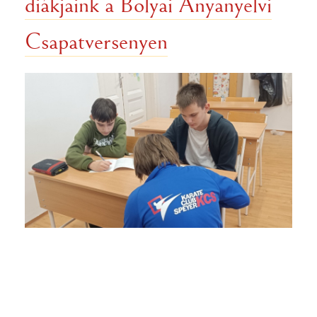
diákjaink a Bolyai Anyanyelvi
Csapatversenyen
Hetedikes gimnazistáink a 8. helyet
szerezték meg a Bolyai Anyanyelvi
Csapatverseny körzeti fordulóján.