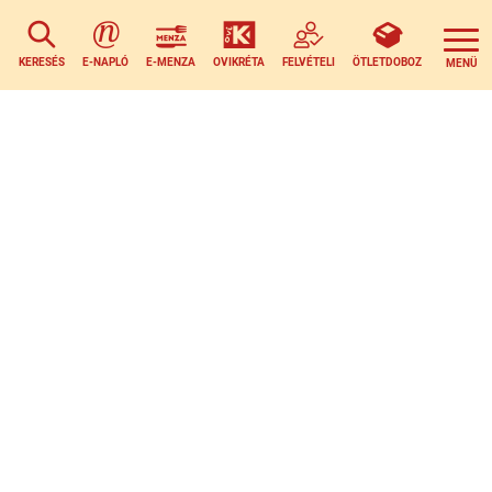
KERESÉS
E-NAPLÓ
E-MENZA
OVIKRÉTA
FELVÉTELI
ÖTLETDOBOZ