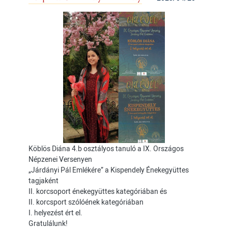
Köblös Diána 4.b osztályos tanuló a IX. Országos
Népzenei Versenyen
„Járdányi Pál Emlékére” a Kispendely Énekegyüttes
tagjaként
II. korcsoport énekegyüttes kategóriában és
II. korcsport szólóének kategóriában
I. helyezést ért el.
Gratulálunk!