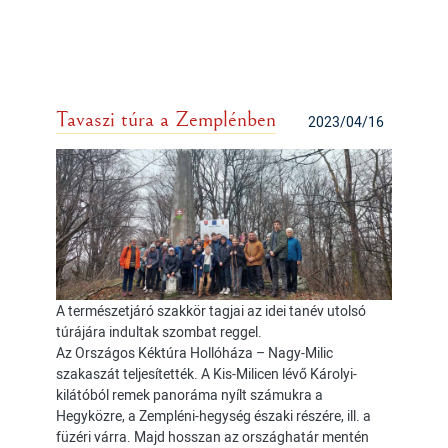
Tavaszi túra a Zemplénben
2023/04/16
A természetjáró szakkör tagjai az idei tanév utolsó
túrájára indultak szombat reggel.
Az Országos Kéktúra Hollóháza – Nagy-Milic
szakaszát teljesítették. A Kis-Milicen lévő Károlyi-
kilátóból remek panoráma nyílt számukra a
Hegyközre, a Zempléni-hegység északi részére, ill. a
füzéri várra. Majd hosszan az országhatár mentén