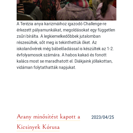
A Terézia anya karizmáihoz igazodó Challenge-re
érkezett pályamunkákat, megoldásokat egy független
zsűri bírálta. A legkiemelkedőbbek jutalomban
részesültek, sőt meg is tekinthettük őket. Az
iskolanővérek még bábelőadással is készültek az 1-2.
évfolyamosok számára. A habos kakaó és fonott
kalács most se maradhatott el. Diákjaink jóllakottan,
vidáman folytathatták napjukat.
Arany minősítést kapott a
2023/04/25
Kicsinyek Kórusa