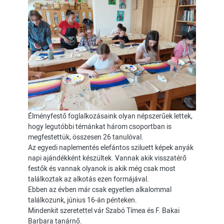
Élményfestő foglalkozásaink olyan népszerűek lettek,
hogy legutóbbi témánkat három csoportban is
megfestettük, összesen 26 tanulóval.
Az egyedi naplementés elefántos sziluett képek anyák
napi ajándékként készültek. Vannak akik visszatérő
festők és vannak olyanok is akik még csak most
találkoztak az alkotás ezen formájával.
Ebben az évben már csak egyetlen alkalommal
találkozunk, június 16-án pénteken.
Mindenkit szeretettel vár Szabó Tímea és F. Bakai
Barbara tanárnő.