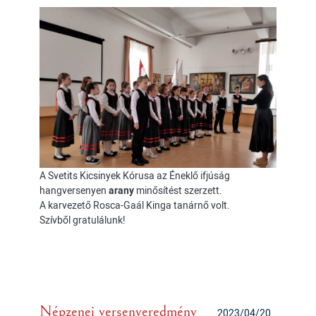
A Svetits Kicsinyek Kórusa az Éneklő ifjúság
hangversenyen
arany
minősítést szerzett.
A karvezető Rosca-Gaál Kinga tanárnő volt.
Szívből gratulálunk!
Népzenei versenyeredmény
2023/04/20