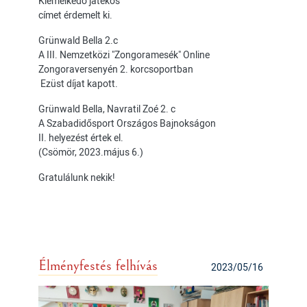
Kiemelkedő játékos
címet érdemelt ki.
Grünwald Bella 2.c
A III. Nemzetközi "Zongoramesék" Online
Zongoraversenyén 2. korcsoportban
Ezüst díjat kapott.
Grünwald Bella, Navratil Zoé 2. c
A Szabadidősport Országos Bajnokságon
II. helyezést értek el.
(Csömör, 2023.május 6.)
Gratulálunk nekik!
Élményfestés felhívás
2023/05/16