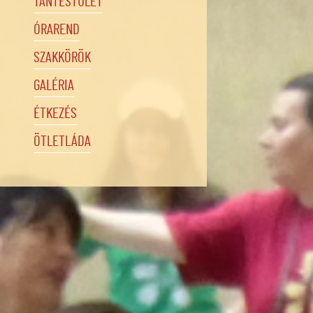
TANTESTÜLET
ÓRAREND
SZAKKÖRÖK
GALÉRIA
ÉTKEZÉS
ÖTLETLÁDA