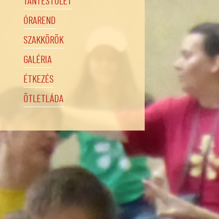
TANTESTÜLET
ÓRAREND
SZAKKÖRÖK
GALÉRIA
ÉTKEZÉS
ÖTLETLÁDA