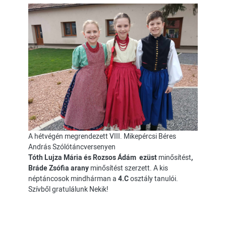
A hétvégén megrendezett VIII. Mikepércsi Béres
András Szólótáncversenyen
Tóth Lujza Mária és
Rozsos Ádám ezüst
minősítést
,
Bráde Zsófia arany
minősítést szerzett. A kis
néptáncosok mindhárman a
4.C
osztály tanulói.
Szívből gratulálunk Nekik!