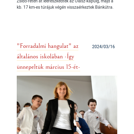
Zsidó-réten át leereszkedtek az Olasz-kapuig, majd a
kb. 17 km-es túrájuk végén visszaérkeztek Bánkútra.
"Forradalmi hangulat" az
2024/03/16
általános iskolában -Így
ünnepeltük március 15-ét-