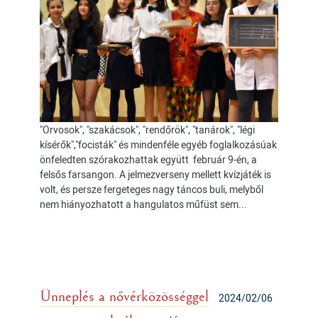
"Orvosok", "szakácsok", "rendőrök", "tanárok", "légi
kísérők","focisták" és mindenféle egyéb foglalkozásúak
önfeledten szórakozhattak együtt február 9-én, a
felsős farsangon. A jelmezverseny mellett kvízjáték is
volt, és persze fergeteges nagy táncos buli, melyből
nem hiányozhatott a hangulatos műfüst sem...
Ünneplés a nővérközösséggel
2024/02/06