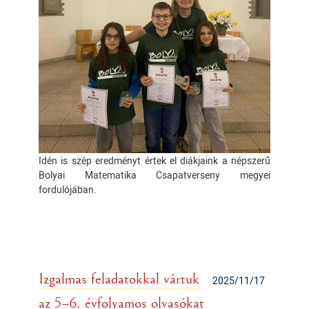
Idén is szép eredményt értek el diákjaink a népszerű
Bolyai Matematika Csapatverseny megyei
fordulójában.
Izgalmas feladatokkal vártuk
2025/11/17
az 5–6. évfolyamos olvasókat