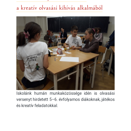
a kreatív olvasási kihívás alkalmából
Iskolánk humán munkaközössége idén is olvasási
versenyt hirdetett 5–6. évfolyamos diákoknak, játékos
és kreatív feladatokkal.