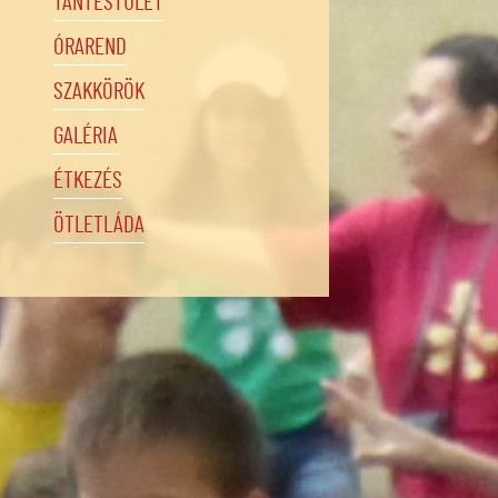
TANTESTÜLET
ÓRAREND
SZAKKÖRÖK
GALÉRIA
ÉTKEZÉS
ÖTLETLÁDA