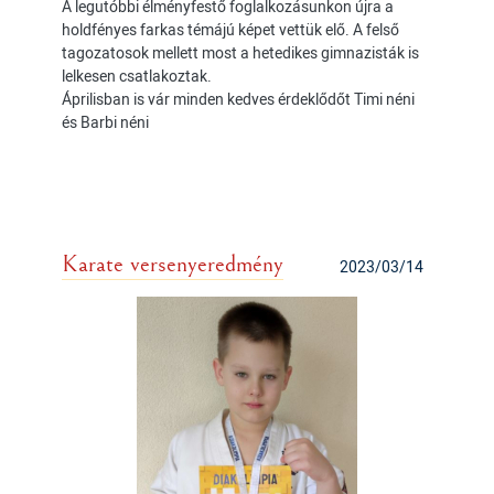
A legutóbbi élményfestő foglalkozásunkon újra a
holdfényes farkas témájú képet vettük elő. A felső
tagozatosok mellett most a hetedikes gimnazisták is
lelkesen csatlakoztak.
Áprilisban is vár minden kedves érdeklődőt Timi néni
és Barbi néni
Karate versenyeredmény
2023/03/14