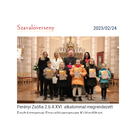
Szavalóverseny
2023/02/24
Perényi Zsófia 2.b A XVI. alkalommal megrendezett
Egyházmegyei Szavalóversenyen Különdíjban
részesült.