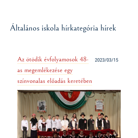
Általános iskola hírkategória hírek
Az ötödik évfolyamosok 48-
2023/03/15
as megemlékezése egy
színvonalas előadás keretében