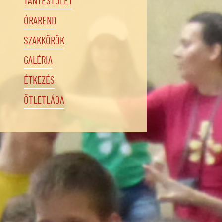
TANTESTÜLET
ÓRAREND
SZAKKÖRÖK
GALÉRIA
ÉTKEZÉS
ÖTLETLÁDA