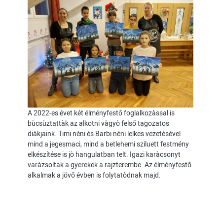
A 2022-es évet két élményfestő foglalkozàssal is
bùcsùztattàk az alkotni vàgyò felső tagozatos
diàkjaink. Timi néni és Barbi néni lelkes vezetésével
mind a jegesmaci, mind a betlehemi sziluett festmény
elkészítése is jò hangulatban telt. Igazi karàcsonyt
varàzsoltak a gyerekek a rajzterembe. Az élményfestő
alkalmak a jövő évben is folytatòdnak majd.