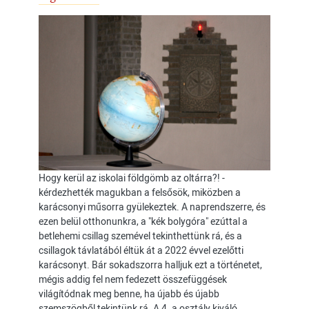
Hogy kerül az iskolai földgömb az oltárra?! -
kérdezhették magukban a felsősök, miközben a
karácsonyi műsorra gyülekeztek. A naprendszerre, és
ezen belül otthonunkra, a "kék bolygóra" ezúttal a
betlehemi csillag szemével tekinthettünk rá, és a
csillagok távlatából éltük át a 2022 évvel ezelőtti
karácsonyt. Bár sokadszorra halljuk ezt a történetet,
mégis addig fel nem fedezett összefüggések
világítódnak meg benne, ha újabb és újabb
szemszögből tekintünk rá. A 4. a osztály kiváló