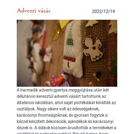
Adventi vásár
2022/12/14
A harmadik adventi gyertya meggyújtása után két
délutánon keresztül adventi vásárt tartottunk az
általános iskolában, ahol saját portékáikat kínálták az
osztályok. Nagy sikere volt az édességeknek,
karácsonyi finomságoknak, és gyorsan fogytok a
kézzel készített dekorációk, ajándékok és karácsonyi
díszek is. A diákok közösen árusították a termékeket a
szülőkkel és pedagógusokkal. Bízunk benne, hogy