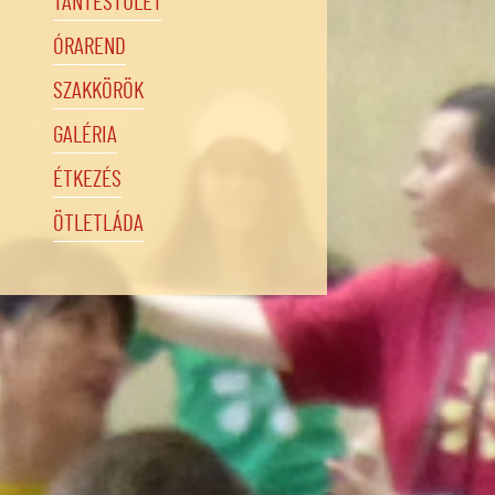
TANTESTÜLET
ÓRAREND
SZAKKÖRÖK
GALÉRIA
ÉTKEZÉS
ÖTLETLÁDA