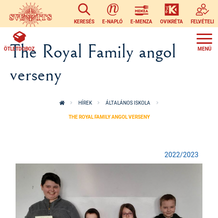
Ugrás a tartalomra
KERESÉS
E-NAPLÓ
E-MENZA
OVIKRÉTA
FELVÉTELI
The Royal Family angol
ÖTLETDOBOZ
verseny
HÍREK
ÁLTALÁNOS ISKOLA
THE ROYAL FAMILY ANGOL VERSENY
2022/2023