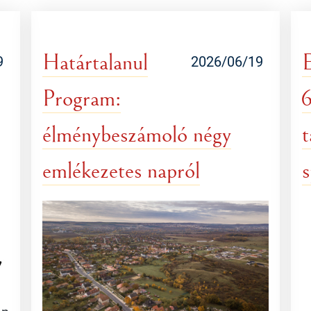
Határtalanul
E
9
2026/06/19
Program:
6
élménybeszámoló négy
t
emlékezetes napról
s