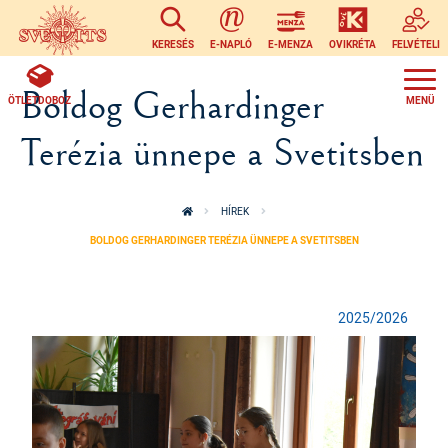
Ugrás a tartalomra
KERESÉS
E-NAPLÓ
E-MENZA
OVIKRÉTA
FELVÉTELI
Boldog Gerhardinger
ÖTLETDOBOZ
Terézia ünnepe a Svetitsben
HÍREK
BOLDOG GERHARDINGER TERÉZIA ÜNNEPE A SVETITSBEN
2025/2026