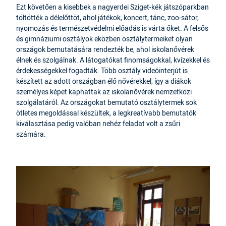
Ezt követően a kisebbek a nagyerdei Sziget-kék játszóparkban
töltötték a délelőttöt, ahol játékok, koncert, tánc, zoo-sátor,
nyomozás és természetvédelmi előadás is várta őket. A felsős
és gimnáziumi osztályok eközben osztálytermeiket olyan
országok bemutatására rendezték be, ahol iskolanővérek
élnek és szolgálnak. A látogatókat finomságokkal, kvízekkel és
érdekességekkel fogadták. Több osztály videóinterjút is
készített az adott országban élő nővérekkel, így a diákok
személyes képet kaphattak az iskolanővérek nemzetközi
szolgálatáról. Az országokat bemutató osztálytermek sok
ötletes megoldással készültek, a legkreatívabb bemutatók
kiválasztása pedig valóban nehéz feladat volt a zsűri
számára.
IMAGE