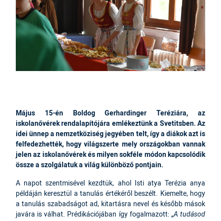
Május 15-én Boldog Gerhardinger Teréziára, az
iskolanővérek rendalapítójára emlékeztünk a Svetitsben. Az
idei ünnep a nemzetköziség jegyében telt, így a diákok azt is
felfedezhették, hogy világszerte mely országokban vannak
jelen az iskolanővérek és milyen sokféle módon kapcsolódik
össze a szolgálatuk a világ különböző pontjain.
A napot szentmisével kezdtük, ahol Isti atya Terézia anya
példáján keresztül a tanulás értékéről beszélt. Kiemelte, hogy
a tanulás szabadságot ad, kitartásra nevel és később mások
javára is válhat. Prédikációjában így fogalmazott: „
A tudásod