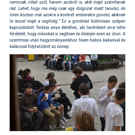
nemcsak rólad szól, hanem azokról is, akik majd számítanak
rád. Lehet, hogy ma még csak egy dolgozat miatt tanulsz, de
Isten közben már azokra a konkrét emberekre gondol, akiknek
te leszel majd a segítség.”
Ez a gondolat különösen szépen
kapcsolódott Terézia anya életéhez, aki tanítóként arra tette
fel életét, hogy másokat is segítsen és kísérjen ezen az úton. A
szentmise után hagyományainkhoz híven habos kakaóval és
kaláccsal folytatódott az ünnep.
IMAGE