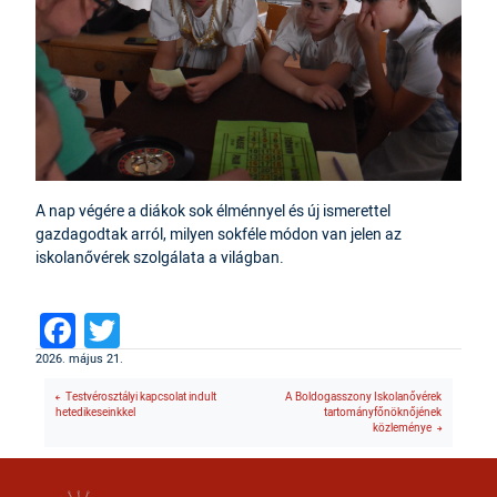
A nap végére a diákok sok élménnyel és új ismerettel
gazdagodtak arról, milyen sokféle módon van jelen az
iskolanővérek szolgálata a világban.
Facebook
Twitter
2026. május 21.
Testvérosztályi kapcsolat indult
A Boldogasszony Iskolanővérek
hetedikeseinkkel
tartományfőnöknőjének
közleménye