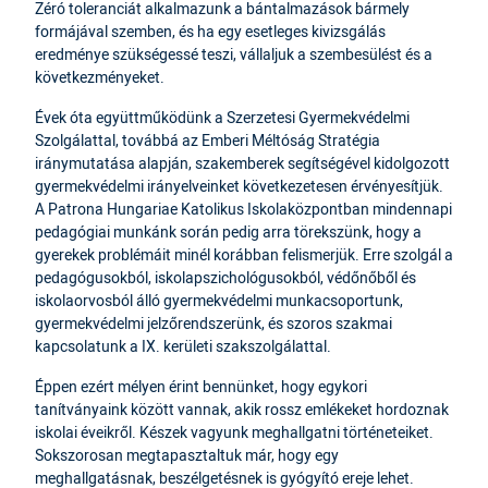
Zéró toleranciát alkalmazunk a bántalmazások bármely
formájával szemben, és ha egy esetleges kivizsgálás
eredménye szükségessé teszi, vállaljuk a szembesülést és a
következményeket.
Évek óta együttműködünk a Szerzetesi Gyermekvédelmi
Szolgálattal, továbbá az Emberi Méltóság Stratégia
iránymutatása alapján, szakemberek segítségével kidolgozott
gyermekvédelmi irányelveinket következetesen érvényesítjük.
A Patrona Hungariae Katolikus Iskolaközpontban mindennapi
pedagógiai munkánk során pedig arra törekszünk, hogy a
gyerekek problémáit minél korábban felismerjük. Erre szolgál a
pedagógusokból, iskolapszichológusokból, védőnőből és
iskolaorvosból álló gyermekvédelmi munkacsoportunk,
gyermekvédelmi jelzőrendszerünk, és szoros szakmai
kapcsolatunk a IX. kerületi szakszolgálattal.
Éppen ezért mélyen érint bennünket, hogy egykori
tanítványaink között vannak, akik rossz emlékeket hordoznak
iskolai éveikről. Készek vagyunk meghallgatni történeteiket.
Sokszorosan megtapasztaltuk már, hogy egy
meghallgatásnak, beszélgetésnek is gyógyító ereje lehet.