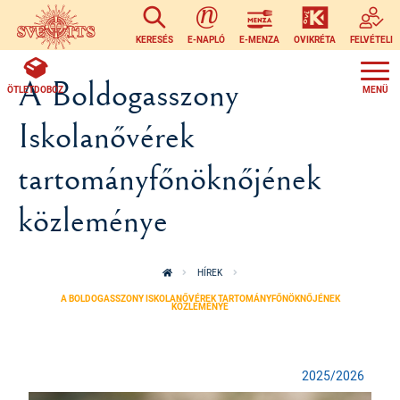
Ugrás a tartalomra
KERESÉS
E-NAPLÓ
E-MENZA
OVIKRÉTA
FELVÉTELI
A Boldogasszony
ÖTLETDOBOZ
Iskolanővérek
tartományfőnöknőjének
közleménye
HÍREK
A BOLDOGASSZONY ISKOLANŐVÉREK TARTOMÁNYFŐNÖKNŐJÉNEK
KÖZLEMÉNYE
2025/2026