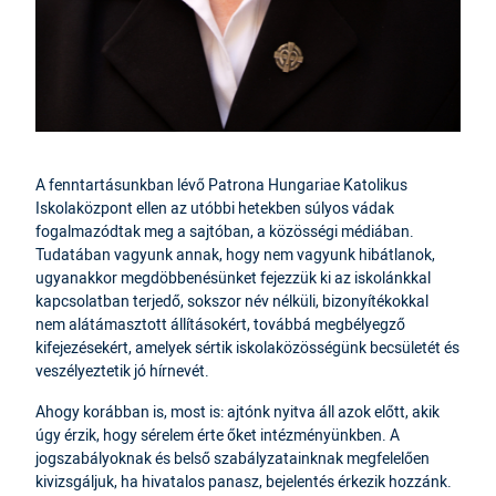
A fenntartásunkban lévő Patrona Hungariae Katolikus
Iskolaközpont ellen az utóbbi hetekben súlyos vádak
fogalmazódtak meg a sajtóban, a közösségi médiában.
Tudatában vagyunk annak, hogy nem vagyunk hibátlanok,
ugyanakkor megdöbbenésünket fejezzük ki az iskolánkkal
kapcsolatban terjedő, sokszor név nélküli, bizonyítékokkal
nem alátámasztott állításokért, továbbá megbélyegző
kifejezésekért, amelyek sértik iskolaközösségünk becsületét és
veszélyeztetik jó hírnevét.
Ahogy korábban is, most is: ajtónk nyitva áll azok előtt, akik
úgy érzik, hogy sérelem érte őket intézményünkben. A
jogszabályoknak és belső szabályzatainknak megfelelően
kivizsgáljuk, ha hivatalos panasz, bejelentés érkezik hozzánk.