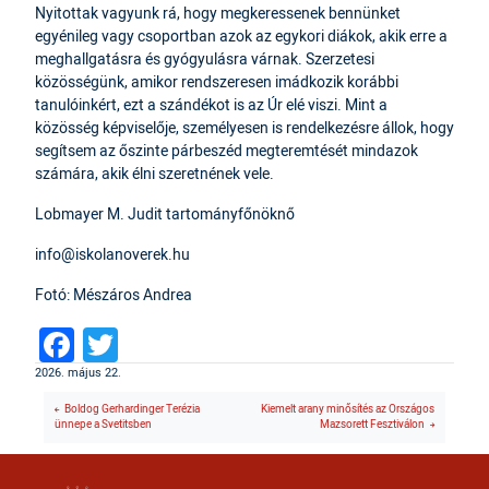
Nyitottak vagyunk rá, hogy megkeressenek bennünket
egyénileg vagy csoportban azok az egykori diákok, akik erre a
meghallgatásra és gyógyulásra várnak. Szerzetesi
közösségünk, amikor rendszeresen imádkozik korábbi
tanulóinkért, ezt a szándékot is az Úr elé viszi. Mint a
közösség képviselője, személyesen is rendelkezésre állok, hogy
segítsem az őszinte párbeszéd megteremtését mindazok
számára, akik élni szeretnének vele.
Lobmayer M. Judit tartományfőnöknő
info@iskolanoverek.hu
Fotó: Mészáros Andrea
Facebook
Twitter
2026. május 22.
Boldog Gerhardinger Terézia
Kiemelt arany minősítés az Országos
ünnepe a Svetitsben
Mazsorett Fesztiválon