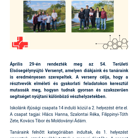
Április 29-én rendezték meg az 54. Területi
Elsősegélynyújtó Versenyt, amelyen diákjaink és tanáraink
is eredményesen szerepeltek. A verseny célja, hogy a
résztvevők elméleti és gyakorlati feladatokon keresztül
mutassák meg, hogyan tudnak gyorsan és szakszerűen
segítséget nyújtani különböző vészhelyzetekben.
Iskolánk ifjúsági csapata 14 induló közül a 2. helyezést érte el.
A csapat tagjai: Hlács Hanna, Szalontai Réka, Filippinyi-Tóth
Zete, Kovács Tibor és Moldoványi Ádám.
Tanáraink felnőtt kategóriában indultak, és 1. helyezést