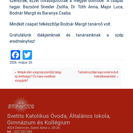
szereztek, ezzel továbbjutottak a megyei döntőbe. A csapat
tagjai: Bazsóné Sneider Zsófia, Dr. Tóth Anna, Major Luca,
Bodnár Margit és Baranya Csaba.
Mindkét csapat felkészítője Bodnár Margit tanárnő volt.
Gratulálunk diákjainknak és tanárainknak a szép
eredményhez!
Facebook
Twitter
2026. május 20.
Melyik idén a legnépszerűbb tárgy
Testvérosztályi kapcsolat indult
az érettségin? És hány svetitses
hetedikeseinkkel
vizsgázik?
Svetits Katolikus Óvoda, Általános Iskola,
Gimnázium és Kollégium
4024 Debrecen, Szent Anna u. 20-26.
tel.:
(52) 533 084