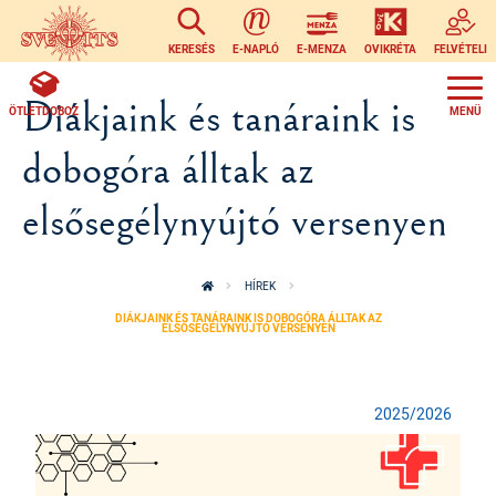
Ugrás a tartalomra
KERESÉS
E-NAPLÓ
E-MENZA
OVIKRÉTA
FELVÉTELI
Diákjaink és tanáraink is
ÖTLETDOBOZ
dobogóra álltak az
elsősegélynyújtó versenyen
HÍREK
DIÁKJAINK ÉS TANÁRAINK IS DOBOGÓRA ÁLLTAK AZ
ELSŐSEGÉLYNYÚJTÓ VERSENYEN
2025/2026