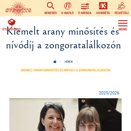
Ugrás a tartalomra
KERESÉS
E-NAPLÓ
E-MENZA
OVIKRÉTA
FELVÉTELI
Kiemelt arany minősítés és
ÖTLETDOBOZ
nívódíj a zongoratalálkozón
HÍREK
KIEMELT ARANY MINŐSÍTÉS ÉS NÍVÓDÍJ A ZONGORATALÁLKOZÓN
2025/2026