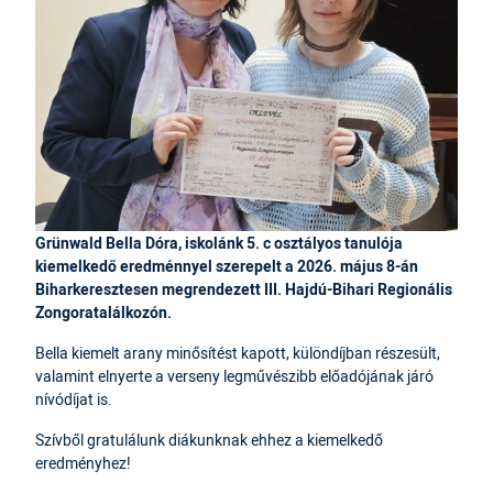
Grünwald Bella Dóra, iskolánk 5. c osztályos tanulója
kiemelkedő eredménnyel szerepelt a 2026. május 8-án
Biharkeresztesen megrendezett III. Hajdú-Bihari Regionális
Zongoratalálkozón.
Bella kiemelt arany minősítést kapott, különdíjban részesült,
valamint elnyerte a verseny legművészibb előadójának járó
nívódíjat is.
Szívből gratulálunk diákunknak ehhez a kiemelkedő
eredményhez!