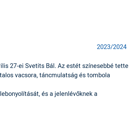
2023/2024
lis 27-ei Svetits Bál. Az estét színesebbé tette
ztalos vacsora, táncmulatság és tombola
bonyolítását, és a jelenlévőknek a