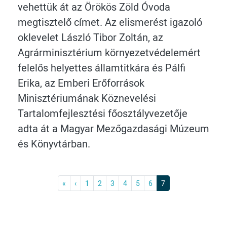
vehettük át az Örökös Zöld Óvoda
megtisztelő címet. Az elismerést igazoló
oklevelet László Tibor Zoltán, az
Agrárminisztérium környezetvédelemért
felelős helyettes államtitkára és Pálfi
Erika, az Emberi Erőforrások
Minisztériumának Köznevelési
Tartalomfejlesztési főosztályvezetője
adta át a Magyar Mezőgazdasági Múzeum
és Könyvtárban.
Első
Previous
«
‹
1
2
3
4
5
6
7