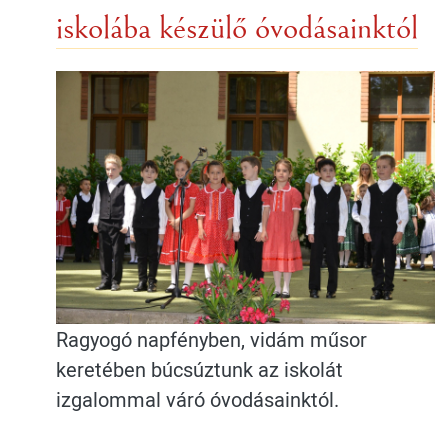
iskolába készülő óvodásainktól
Ragyogó napfényben, vidám műsor
keretében búcsúztunk az iskolát
izgalommal váró óvodásainktól.