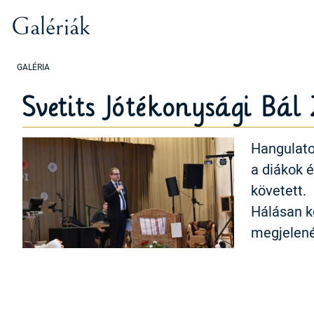
Galériák
Svetits Jótékonysági Bál
Hangulatos
a diákok 
követett.
Hálásan k
megjelené