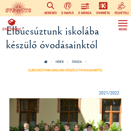
Ugrás a tartalomra
KERESÉS
E-NAPLÓ
E-MENZA
OVIKRÉTA
FELVÉTELI
Elbúcsúztunk iskolába
ÖTLETDOBOZ
készülő óvodásainktól
HÍREK
ÓVODA
ELBÚCSÚZTUNK ISKOLÁBA KÉSZÜLŐ ÓVODÁSAINKTÓL
2021/2022