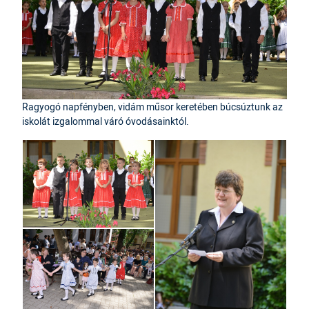
Ragyogó napfényben, vidám műsor keretében búcsúztunk az
iskolát izgalommal váró óvodásainktól.