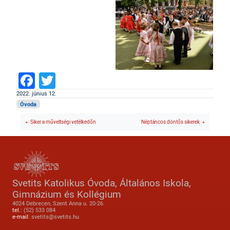
Facebook
Twitter
2022. június 12.
Óvoda
Siker a műveltségi vetélkedőn
Néptáncos döntős sikerek
Svetits Katolikus Óvoda, Általános Iskola,
Gimnázium és Kollégium
4024 Debrecen, Szent Anna u. 20-26.
tel.:
(52) 533 084
e-mail:
svetits@svetits.hu