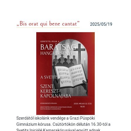
„Bis orat qui bene cantat”
2025/05/19
Szerdától iskolánk vendége a Grazi Püspöki
Gimnázium kórusa. Csütörtökön délután 16.30-tól a
Svetits Iniciálé Kamarakórusával együtt adnak