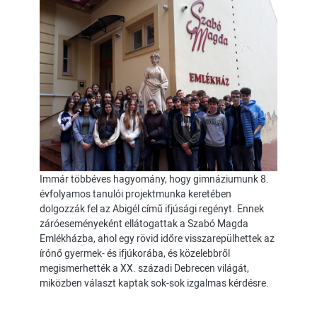
Immár többéves hagyomány, hogy gimnáziumunk 8.
évfolyamos tanulói projektmunka keretében
dolgozzák fel az Abigél című ifjúsági regényt. Ennek
záróeseményeként ellátogattak a Szabó Magda
Emlékházba, ahol egy rövid időre visszarepülhettek az
írónő gyermek- és ifjúkorába, és közelebbről
megismerhették a XX. századi Debrecen világát,
miközben választ kaptak sok-sok izgalmas kérdésre.