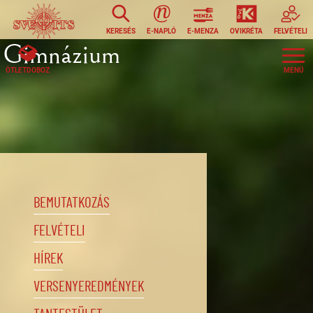
Ugrás a tartalomra
KERESÉS
E-NAPLÓ
E-MENZA
OVIKRÉTA
FELVÉTELI
Gimnázium
ÖTLETDOBOZ
BEMUTATKOZÁS
FELVÉTELI
HÍREK
VERSENYEREDMÉNYEK