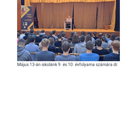
Május 13-án iskolánk 9. és 10. évfolyama számára dr.
Györkös Attila, a Debreceni
Egyetem habilitált egyetemi docense tartott
rendhagyó történelemórát Hunyadi Mátyás
szerelmeiről. A program szervezője dr. Novák Ádám,
az egyetem Történelmi Intézet tudományos
munkatársa és Csikós Dávid, iskolánk
történelemtanára. Az érdekes előadáson a diákok
megismerkedhettek Mátyás király családi életével,
valamint képet kaphattak a középkori diplomácia
és a dinasztikus házasságok kapcsolatrendszeréről. A
rendhagyó óra jól kiegészítette a