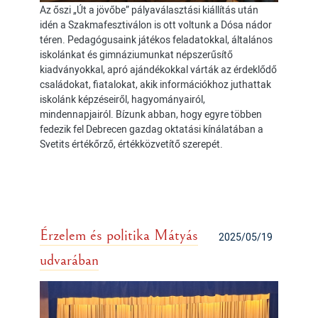
Az őszi „Út a jövőbe” pályaválasztási kiállítás után
idén a Szakmafesztiválon is ott voltunk a Dósa nádor
téren. Pedagógusaink játékos feladatokkal, általános
iskolánkat és gimnáziumunkat népszerűsítő
kiadványokkal, apró ajándékokkal várták az érdeklődő
családokat, fiatalokat, akik információkhoz juthattak
iskolánk képzéseiről, hagyományairól,
mindennapjairól. Bízunk abban, hogy egyre többen
fedezik fel Debrecen gazdag oktatási kínálatában a
Svetits értékőrző, értékközvetítő szerepét.
Érzelem és politika Mátyás
2025/05/19
udvarában