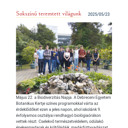
Sokszínű teremtett világunk
2025/05/23
Május 22. a Biodiverzitás Napja. A Debreceni Egyetem
Botanikus Kertje színes programokkal várta az
érdeklődőket ezen a jeles napon, ahol iskolánk 9.
évfolyamos osztályai rendhagyó biológiaórákon
vettek részt. Cselekvő természetvédelem, odúlakó
énekesmadarak és költőládáik, madárfüttyvadászat,