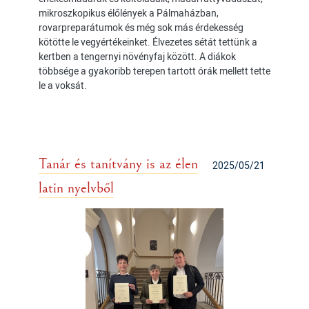
mikroszkopikus élőlények a Pálmaházban,
rovarpreparátumok és még sok más érdekesség
kötötte le vegyértékeinket. Élvezetes sétát tettünk a
kertben a tengernyi növényfaj között. A diákok
többsége a gyakoribb terepen tartott órák mellett tette
le a voksát.
Tanár és tanítvány is az élen
2025/05/21
latin nyelvből