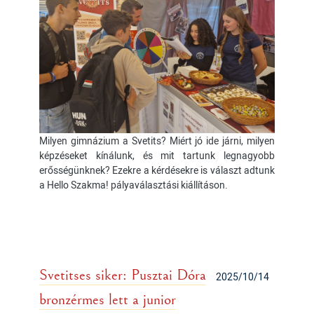
Milyen gimnázium a Svetits? Miért jó ide járni, milyen
képzéseket kínálunk, és mit tartunk legnagyobb
erősségünknek? Ezekre a kérdésekre is választ adtunk
a Hello Szakma! pályaválasztási kiállításon.
Svetitses siker: Pusztai Dóra
2025/10/14
bronzérmes lett a junior