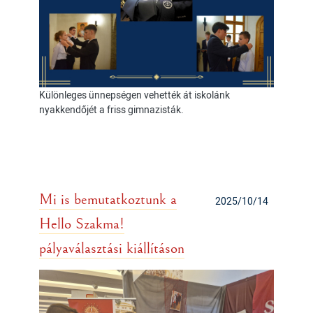
Különleges ünnepségen vehették át iskolánk
nyakkendőjét a friss gimnazisták.
Mi is bemutatkoztunk a
2025/10/14
Hello Szakma!
pályaválasztási kiállításon