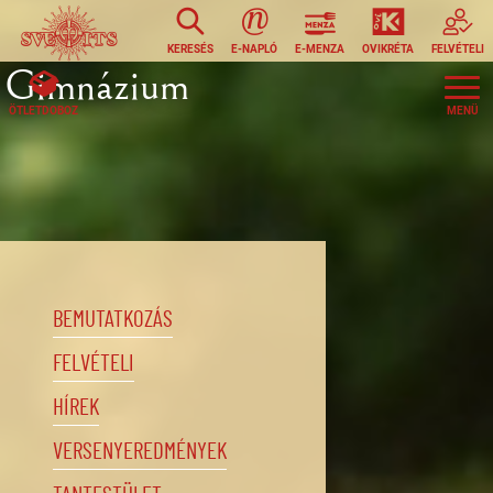
Ugrás a tartalomra
KERESÉS
E-NAPLÓ
E-MENZA
OVIKRÉTA
FELVÉTELI
Gimnázium
ÖTLETDOBOZ
BEMUTATKOZÁS
FELVÉTELI
HÍREK
VERSENYEREDMÉNYEK