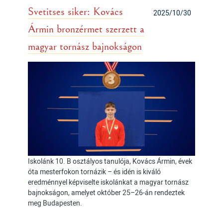
Svetitses siker: Kovács
2025/10/30
Ármin bronzérmet szerzett a
magyar tornász bajnokságon
Iskolánk 10. B osztályos tanulója, Kovács Ármin, évek
óta mesterfokon tornázik – és idén is kiváló
eredménnyel képviselte iskolánkat a magyar tornász
bajnokságon, amelyet október 25–26-án rendeztek
meg Budapesten.