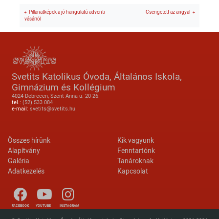
Pillanatképek a jó hangulatú adventi
Csengetett az angyal
vásárról
Svetits Katolikus Óvoda, Általános Iskola,
Gimnázium és Kollégium
4024 Debrecen, Szent Anna u. 20-26.
tel.:
(52) 533 084
e-mail:
svetits@svetits.hu
Lábléc 2
Footer menu
Összes hírünk
Kik vagyunk
Alapítvány
Fenntartónk
Galéria
Tanároknak
Adatkezelés
Kapcsolat
FACEBOOK
YOUTUBE
INSTAGRAM