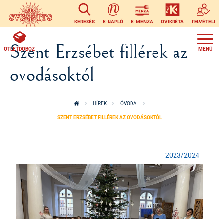
Ugrás a tartalomra
KERESÉS
E-NAPLÓ
E-MENZA
OVIKRÉTA
FELVÉTELI
Szent Erzsébet fillérek az
ÖTLETDOBOZ
ovodásoktól
HÍREK
ÓVODA
SZENT ERZSÉBET FILLÉREK AZ OVODÁSOKTÓL
2023/2024