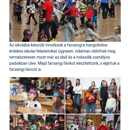
Az iskolába készülő óvodások a farsangra hangolódva
érdekes iskolai feladatokat ügyesen, vidáman oldottak meg,
természetesen most már az első és a második osztályos
padokban ülve. Majd farsangi fánkot készítettünk, s eljártuk a
farsangi táncot is.