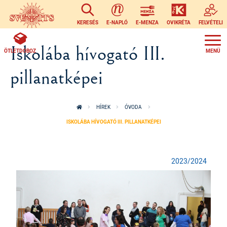
Ugrás a tartalomra
KERESÉS
E-NAPLÓ
E-MENZA
OVIKRÉTA
FELVÉTELI
Iskolába hívogató III.
ÖTLETDOBOZ
pillanatképei
HÍREK
ÓVODA
ISKOLÁBA HÍVOGATÓ III. PILLANATKÉPEI
2023/2024