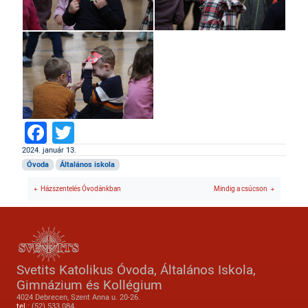
Facebook
Twitter
2024. január 13.
Óvoda
Általános iskola
Házszentelés Óvodánkban
Mindig a csúcson
Svetits Katolikus Óvoda, Általános Iskola,
Gimnázium és Kollégium
4024 Debrecen, Szent Anna u. 20-26.
tel.:
(52) 533 084