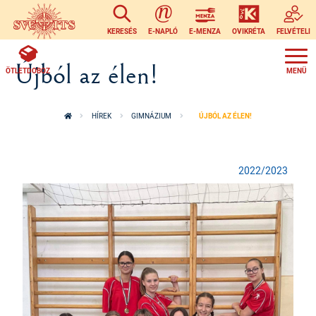
Ugrás a tartalomra
KERESÉS
E-NAPLÓ
E-MENZA
OVIKRÉTA
FELVÉTELI
Újból az élen!
ÖTLETDOBOZ
HÍREK
GIMNÁZIUM
ÚJBÓL AZ ÉLEN!
2022/2023