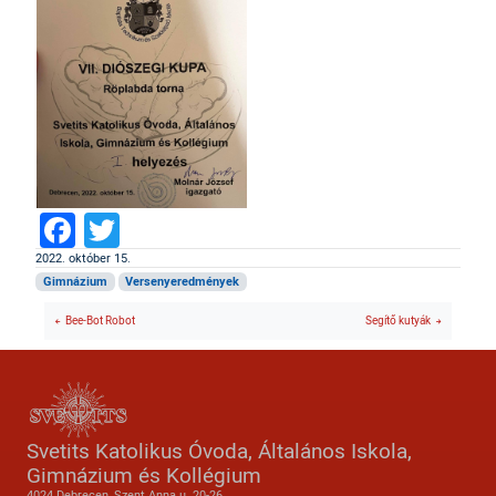
Facebook
Twitter
2022. október 15.
Gimnázium
Versenyeredmények
Bee-Bot Robot
Segítő kutyák
Svetits Katolikus Óvoda, Általános Iskola,
Gimnázium és Kollégium
4024 Debrecen, Szent Anna u. 20-26.