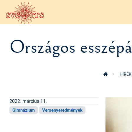
Ugrás a tartalomra
Országos esszépál
HÍREK
2022. március 11.
Gimnázium
Versenyeredmények