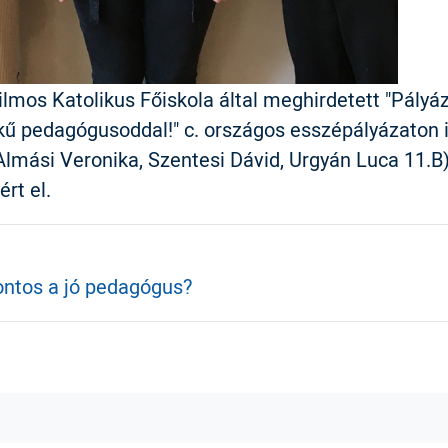
ilmos Katolikus Főiskola által meghirdetett "Pályá
kű pedagógusoddal!" c. országos esszépályázaton 
Almási Veronika, Szentesi Dávid, Urgyán Luca 11.B)
ért el.
ontos a jó pedagógus?
ebook
witter