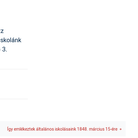
zz
iskolánk
 3.
Így emlékeztek általános iskolásaink 1848. március 15-ére