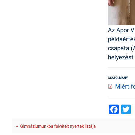
Az Apor V
példaérté
csapata (
helyezést 
CSATOLMÁNY
Miért f
Fac
T
Gimnáziumunkba felvételt nyertek listája