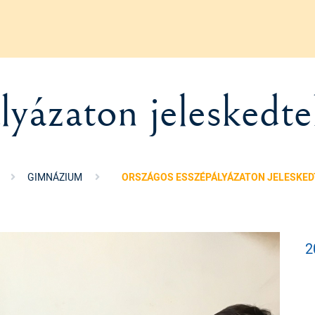
yázaton jeleskedte
GIMNÁZIUM
ORSZÁGOS ESSZÉPÁLYÁZATON JELESKED
2