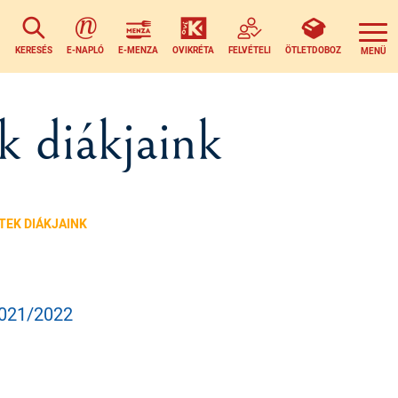
KERESÉS
E-NAPLÓ
E-MENZA
OVIKRÉTA
FELVÉTELI
ÖTLETDOBOZ
k diákjaink
TEK DIÁKJAINK
021/2022