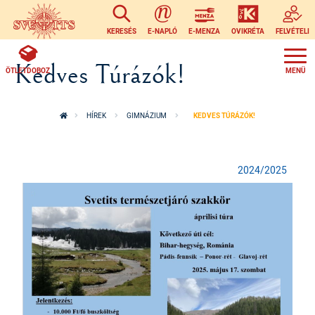
Ugrás a tartalomra
KERESÉS
E-NAPLÓ
E-MENZA
OVIKRÉTA
FELVÉTELI
Kedves Túrázók!
ÖTLETDOBOZ
HÍREK
GIMNÁZIUM
KEDVES TÚRÁZÓK!
2024/2025