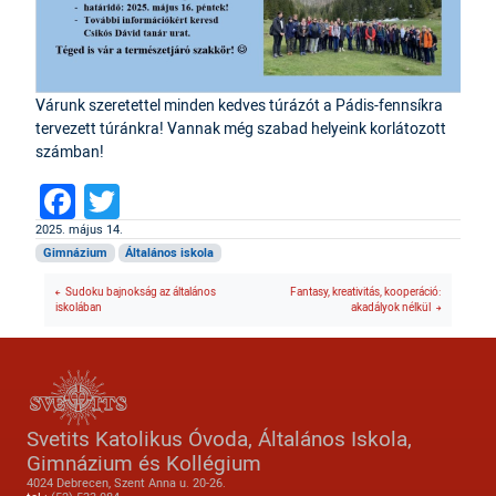
Várunk szeretettel minden kedves túrázót a Pádis-fennsíkra
tervezett túránkra! Vannak még szabad helyeink korlátozott
számban!
Facebook
Twitter
2025. május 14.
Gimnázium
Általános iskola
Sudoku bajnokság az általános
Fantasy, kreativitás, kooperáció:
iskolában
akadályok nélkül
Svetits Katolikus Óvoda, Általános Iskola,
Gimnázium és Kollégium
4024 Debrecen, Szent Anna u. 20-26.