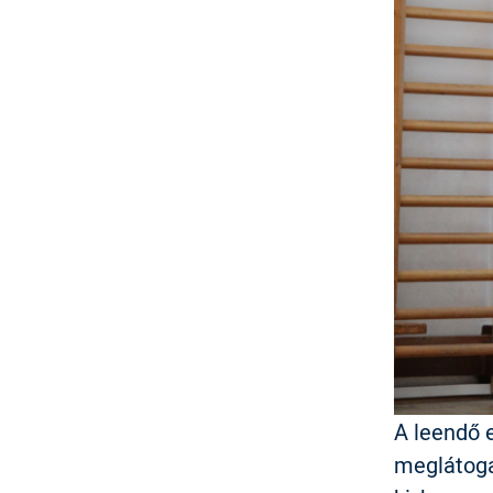
A leendő 
meglátoga