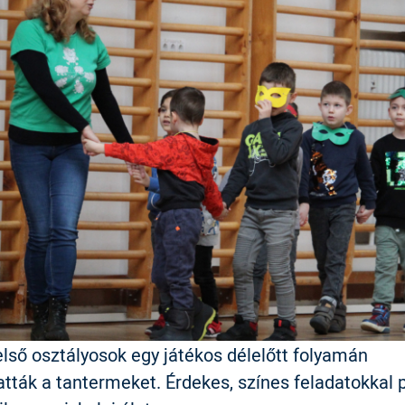
első osztályosok egy játékos délelőtt folyamán
tták a tantermeket. Érdekes, színes feladatokkal 