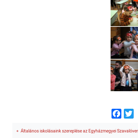
Fac
T
Általános iskolásaink szereplése az Egyházmegyei Szavalóve