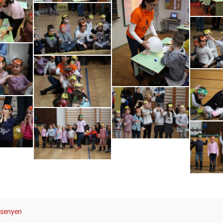
ebook
witter
rsenyen