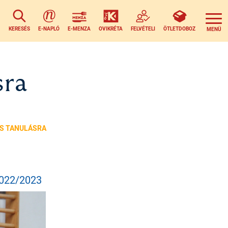
KERESÉS
E-NAPLÓ
E-MENZA
OVIKRÉTA
FELVÉTELI
ÖTLETDOBOZ
sra
OS TANULÁSRA
022/2023