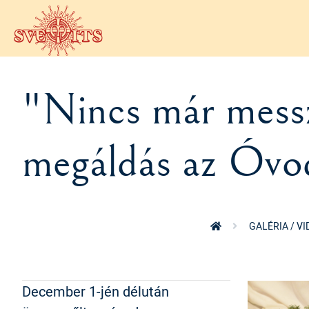
Ugrás a tartalomra
"Nincs már messz
megáldás az Óvo
GALÉRIA / V
December 1-jén délután