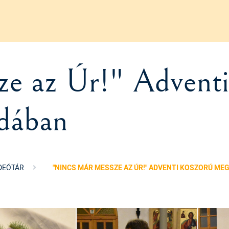
e az Úr!" Adventi
dában
IDEÓTÁR
"NINCS MÁR MESSZE AZ ÚR!" ADVENTI KOSZORÚ M