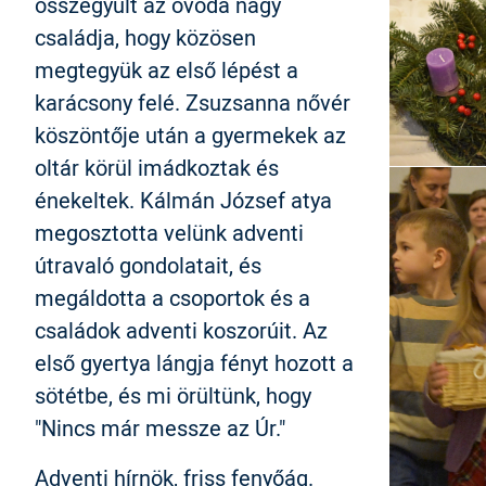
összegyűlt az óvoda nagy
családja, hogy közösen
megtegyük az első lépést a
karácsony felé. Zsuzsanna nővér
köszöntője után a gyermekek az
oltár körül imádkoztak és
énekeltek. Kálmán József atya
megosztotta velünk adventi
útravaló gondolatait, és
megáldotta a csoportok és a
családok adventi koszorúit. Az
első gyertya lángja fényt hozott a
sötétbe, és mi örültünk, hogy
"Nincs már messze az Úr."
Adventi hírnök, friss fenyőág.