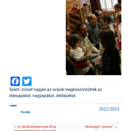
Facebook
Twitter
Szent József napján az ovisok megköszöntötték az
édesapákat, nagyapákat, dédapákat.
CÍMKÉK
2022/2023
Óvoda
Az ötödik évfolyamosok 48-as
Rendhagyó “zeneóra”
megemlékezése egy színvonalas