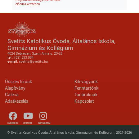
előadás keretében
Svetits Katolikus Óvoda, Általános Iskola,
Gimnázium és Kollégium
4024 Debrecen, Szent Anna u. 20-26.
tel.:
(52) 533 084
e-mail:
svetits@svetits.hu
Lábléc 2
Footer menu
Összes hírünk
Kik vagyunk
Alapítvány
Fenntartónk
Galéria
Tanároknak
Adatkezelés
Kapcsolat
FACEBOOK
YOUTUBE
INSTAGRAM
© Svetits Katolikus Óvoda, Általános Iskola, Gimnázium és Kollégium, 2021-2026