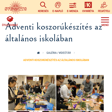
Ugrás a tartalomra
KERESÉS
E-NAPLÓ
E-MENZA
OVIKRÉTA
FELVÉTELI
Adventi koszorúkészítés az
ÖTLETDOBOZ
általános iskolában
GALÉRIA / VIDEÓTÁR
ADVENTI KOSZORÚKÉSZÍTÉS AZ ÁLTALÁNOS ISKOLÁBAN