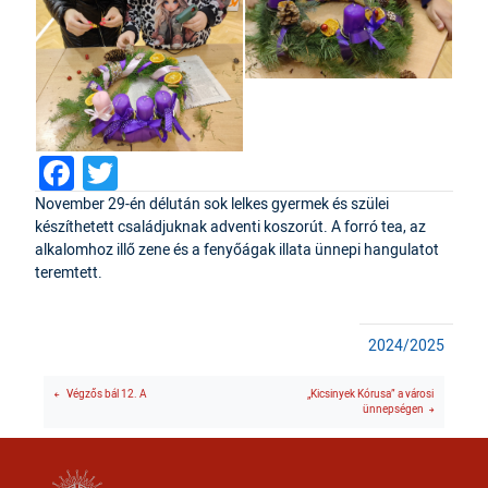
Facebook
Twitter
November 29-én délután sok lelkes gyermek és szülei
készíthetett családjuknak adventi koszorút. A forró tea, az
alkalomhoz illő zene és a fenyőágak illata ünnepi hangulatot
teremtett.
2024/2025
Végzős bál 12. A
„Kicsinyek Kórusa” a városi
ünnepségen