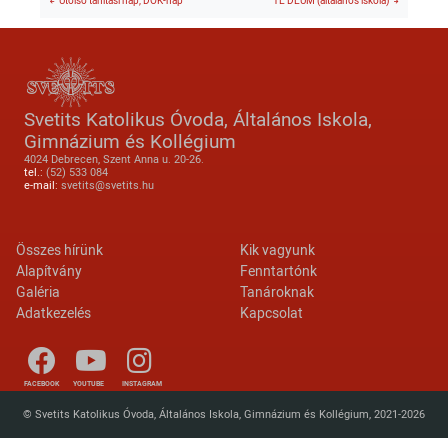
Utolsó tanítási nap, DÖK-nap
TE DEUM (általános iskola)
Svetits Katolikus Óvoda, Általános Iskola,
Gimnázium és Kollégium
4024 Debrecen, Szent Anna u. 20-26.
tel.:
(52) 533 084
e-mail:
svetits@svetits.hu
Lábléc 2
Footer menu
Összes hírünk
Kik vagyunk
Alapítvány
Fenntartónk
Galéria
Tanároknak
Adatkezelés
Kapcsolat
FACEBOOK
YOUTUBE
INSTAGRAM
© Svetits Katolikus Óvoda, Általános Iskola, Gimnázium és Kollégium, 2021-2026