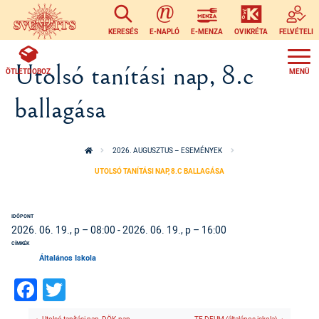
Ugrás a tartalomra
KERESÉS
E-NAPLÓ
E-MENZA
OVIKRÉTA
FELVÉTELI
Utolsó tanítási nap, 8.c
ÖTLETDOBOZ
ballagása
2026. AUGUSZTUS – ESEMÉNYEK
UTOLSÓ TANÍTÁSI NAP, 8.C BALLAGÁSA
IDŐPONT
2026. 06. 19., p – 08:00
-
2026. 06. 19., p – 16:00
CÍMKÉK
Általános Iskola
Facebook
Twitter