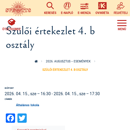
Ugrás a tartalomra
KERESÉS
E-NAPLÓ
E-MENZA
OVIKRÉTA
FELVÉTELI
Szülői értekezlet 4. b
ÖTLETDOBOZ
osztály
2026. AUGUSZTUS – ESEMÉNYEK
SZÜLŐI ÉRTEKEZLET 4. B OSZTÁLY
IDŐPONT
2026. 04. 15., sze – 16:30
-
2026. 04. 15., sze – 17:30
CÍMKÉK
Általános Iskola
Facebook
Twitter