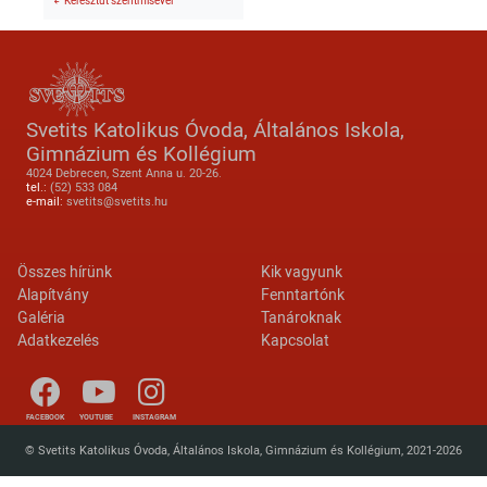
Keresztút szentmisével
Svetits Katolikus Óvoda, Általános Iskola,
Gimnázium és Kollégium
4024 Debrecen, Szent Anna u. 20-26.
tel.:
(52) 533 084
e-mail:
svetits@svetits.hu
Lábléc 2
Footer menu
Összes hírünk
Kik vagyunk
Alapítvány
Fenntartónk
Galéria
Tanároknak
Adatkezelés
Kapcsolat
FACEBOOK
YOUTUBE
INSTAGRAM
© Svetits Katolikus Óvoda, Általános Iskola, Gimnázium és Kollégium, 2021-2026