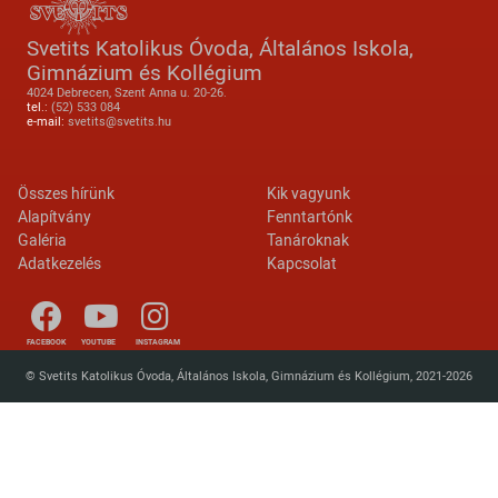
Svetits Katolikus Óvoda, Általános Iskola,
Gimnázium és Kollégium
4024 Debrecen, Szent Anna u. 20-26.
tel.:
(52) 533 084
e-mail:
svetits@svetits.hu
Lábléc 2
Footer menu
Összes hírünk
Kik vagyunk
Alapítvány
Fenntartónk
Galéria
Tanároknak
Adatkezelés
Kapcsolat
FACEBOOK
YOUTUBE
INSTAGRAM
© Svetits Katolikus Óvoda, Általános Iskola, Gimnázium és Kollégium, 2021-2026