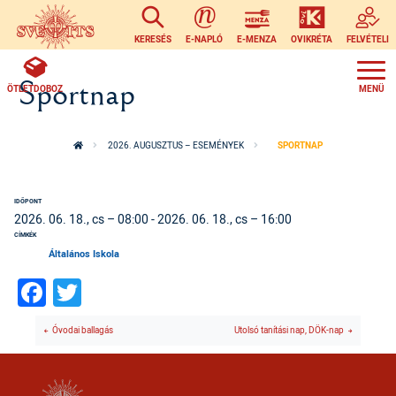
Ugrás a tartalomra
KERESÉS
E-NAPLÓ
E-MENZA
OVIKRÉTA
FELVÉTELI
Sportnap
ÖTLETDOBOZ
2026. AUGUSZTUS – ESEMÉNYEK
SPORTNAP
IDŐPONT
2026. 06. 18., cs – 08:00
-
2026. 06. 18., cs – 16:00
CÍMKÉK
Általános Iskola
Facebook
Twitter
Óvodai ballagás
Utolsó tanítási nap, DÖK-nap