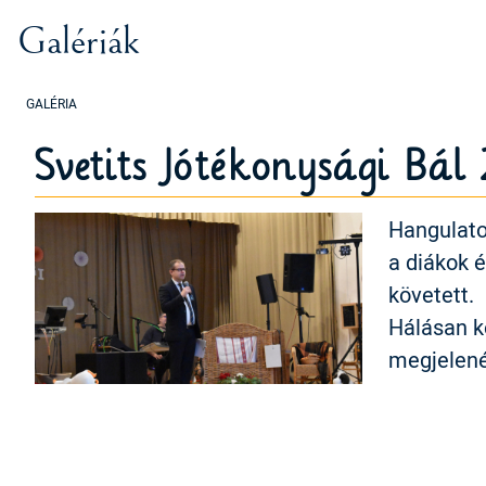
Galériák
Svetits Jótékonysági Bál
Hangulatos
a diákok 
követett.
Hálásan k
megjelené