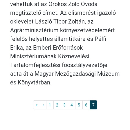
vehettük át az Örökös Zöld Óvoda
megtisztelő címet. Az elismerést igazoló
oklevelet László Tibor Zoltán, az
Agrárminisztérium környezetvédelemért
felelős helyettes államtitkára és Pálfi
Erika, az Emberi Erőforrások
Minisztériumának Köznevelési
Tartalomfejlesztési főosztályvezetője
adta át a Magyar Mezőgazdasági Múzeum
és Könyvtárban.
Első
Previous
«
‹
1
2
3
4
5
6
7