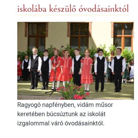
iskolába készülő óvodásainktól
Ragyogó napfényben, vidám műsor
keretében búcsúztunk az iskolát
izgalommal váró óvodásainktól.