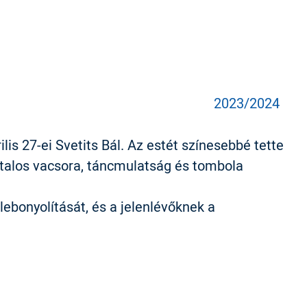
2023/2024
lis 27-ei Svetits Bál. Az estét színesebbé tette
ztalos vacsora, táncmulatság és tombola
bonyolítását, és a jelenlévőknek a