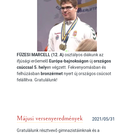
FÜZESI MARCELL (12. A)
osztályos diákunk az
ifjúsági erőemelő
Európa-bajnokságon
új
országos
csúccsal 5. hely
en végzett. Fekvenyomásban és
felhúzásban
bronzérmet
nyert új országos csúcsot
felállítva. Gratulálunk!
Májusi versenyeredmények
2021/05/31
Gratulálunk résztvevő gimnazistáinknak és a