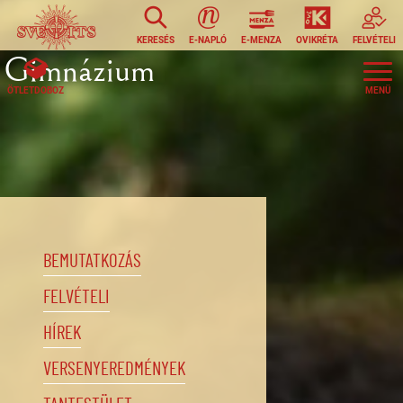
Ugrás a tartalomra
KERESÉS
E-NAPLÓ
E-MENZA
OVIKRÉTA
FELVÉTELI
Gimnázium
ÖTLETDOBOZ
BEMUTATKOZÁS
FELVÉTELI
HÍREK
VERSENYEREDMÉNYEK