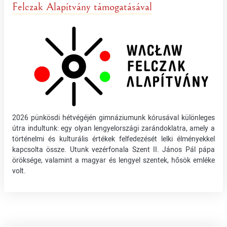
Felczak Alapítvány támogatásával
2026 pünkösdi hétvégéjén gimnáziumunk kórusával különleges
útra indultunk: egy olyan lengyelországi zarándoklatra, amely a
történelmi és kulturális értékek felfedezését lelki élményekkel
kapcsolta össze. Utunk vezérfonala Szent II. János Pál pápa
öröksége, valamint a magyar és lengyel szentek, hősök emléke
volt.