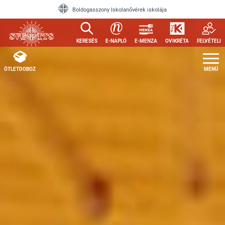
Ugrás a tartalomra
Boldogasszony Iskolanővérek iskolája
KERESÉS
E-NAPLÓ
E-MENZA
OVIKRÉTA
FELVÉTELI
ÖTLETDOBOZ