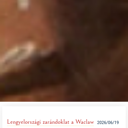
Lengyelországi zarándoklat a Waclaw
2026/06/19