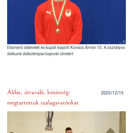
Elismerő oklevelet és kupát kapott Kovács Ármin 10. A osztályos
diákunk diákolimpiai bajnoki címéért.
Áldás, útravaló, közösség:
2025/12/15
megtartottuk szalagavatónkat