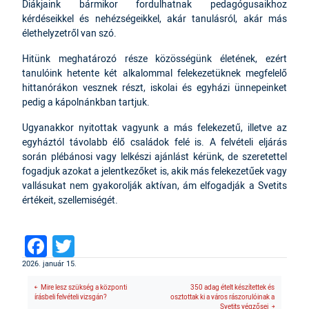
Diákjaink bármikor fordulhatnak pedagógusaikhoz
kérdéseikkel és nehézségeikkel, akár tanulásról, akár más
élethelyzetről van szó.
Hitünk meghatározó része közösségünk életének, ezért
tanulóink hetente két alkalommal felekezetüknek megfelelő
hittanórákon vesznek részt, iskolai és egyházi ünnepeinket
pedig a kápolnánkban tartjuk.
Ugyanakkor nyitottak vagyunk a más felekezetű, illetve az
egyháztól távolabb élő családok felé is. A felvételi eljárás
során plébánosi vagy lelkészi ajánlást kérünk, de szeretettel
fogadjuk azokat a jelentkezőket is, akik más felekezetűek vagy
vallásukat nem gyakorolják aktívan, ám elfogadják a Svetits
értékeit, szellemiségét.
Facebook
Twitter
2026. január 15.
Mire lesz szükség a központi
350 adag ételt készítettek és
írásbeli felvételi vizsgán?
osztottak ki a város rászorulóinak a
Svetits végzősei