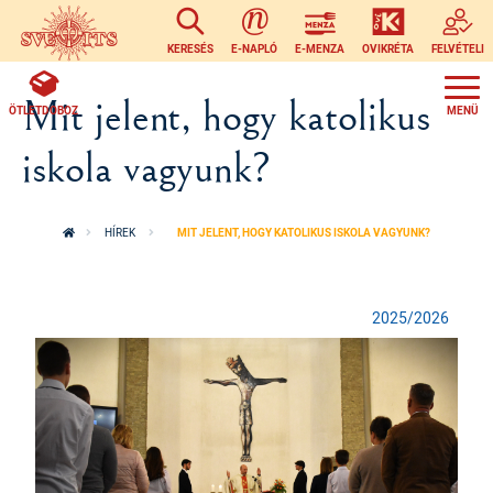
Ugrás a tartalomra
KERESÉS
E-NAPLÓ
E-MENZA
OVIKRÉTA
FELVÉTELI
Mit jelent, hogy katolikus
ÖTLETDOBOZ
iskola vagyunk?
HÍREK
MIT JELENT, HOGY KATOLIKUS ISKOLA VAGYUNK?
2025/2026