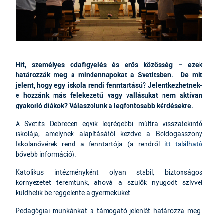
Hit, személyes odafigyelés és erős közösség – ezek
határozzák meg a mindennapokat a Svetitsben. De mit
jelent, hogy egy iskola rendi fenntartású? Jelentkezhetnek-
e hozzánk más felekezetű vagy vallásukat nem aktívan
gyakorló diákok? Válaszolunk a legfontosabb kérdésekre.
A Svetits Debrecen egyik legrégebbi múltra visszatekintő
iskolája, amelynek alapításától kezdve a Boldogasszony
Iskolanővérek rend a fenntartója (a rendről
itt található
bővebb információ).
Katolikus intézményként olyan stabil, biztonságos
környezetet teremtünk, ahová a szülők nyugodt szívvel
küldhetik be reggelente a gyermeküket.
Pedagógiai munkánkat a támogató jelenlét határozza meg.