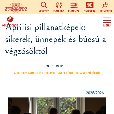
Ugrás a tartalomra
KERESÉS
E-NAPLÓ
E-MENZA
OVIKRÉTA
FELVÉTELI
Áprilisi pillanatképek:
ÖTLETDOBOZ
sikerek, ünnepek és búcsú a
végzősöktől
HÍREK
ÁPRILISI PILLANATKÉPEK: SIKEREK, ÜNNEPEK ÉS BÚCSÚ A VÉGZŐSÖKTŐL
2025/2026