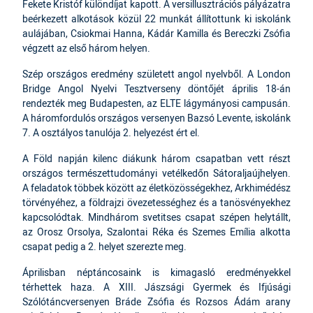
Fekete Kristóf különdíjat kapott. A versillusztrációs pályázatra
beérkezett alkotások közül 22 munkát állítottunk ki iskolánk
aulájában, Csiokmai Hanna, Kádár Kamilla és Bereczki Zsófia
végzett az első három helyen.
Szép országos eredmény született angol nyelvből. A London
Bridge Angol Nyelvi Tesztverseny döntőjét április 18-án
rendezték meg Budapesten, az ELTE lágymányosi campusán.
A háromfordulós országos versenyen Bazsó Levente, iskolánk
7. A osztályos tanulója 2. helyezést ért el.
A Föld napján kilenc diákunk három csapatban vett részt
országos természettudományi vetélkedőn Sátoraljaújhelyen.
A feladatok többek között az életközösségekhez, Arkhimédész
törvényéhez, a földrajzi övezetességhez és a tanösvényekhez
kapcsolódtak. Mindhárom svetitses csapat szépen helytállt,
az Orosz Orsolya, Szalontai Réka és Szemes Emília alkotta
csapat pedig a 2. helyet szerezte meg.
Áprilisban néptáncosaink is kimagasló eredményekkel
térhettek haza. A XIII. Jászsági Gyermek és Ifjúsági
Szólótáncversenyen Bráde Zsófia és Rozsos Ádám arany