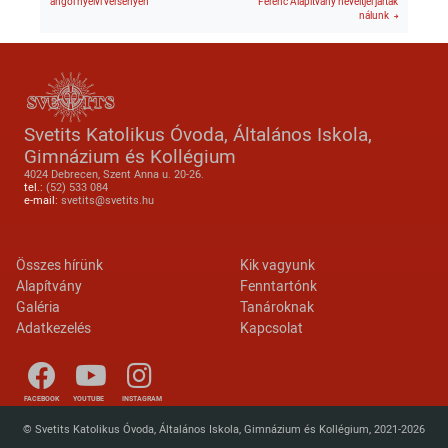
angol nyelvi versenyen
Ferenc Alapítvány neveltjei jártak
nálunk
Svetits Katolikus Óvoda, Általános Iskola,
Gimnázium és Kollégium
4024 Debrecen, Szent Anna u. 20-26.
tel.:
(52) 533 084
e-mail:
svetits@svetits.hu
Lábléc 2
Footer menu
Összes hírünk
Kik vagyunk
Alapítvány
Fenntartónk
Galéria
Tanároknak
Adatkezelés
Kapcsolat
FACEBOOK
YOUTUBE
INSTAGRAM
© Svetits Katolikus Óvoda, Általános Iskola, Gimnázium és Kollégium, 2021-2026