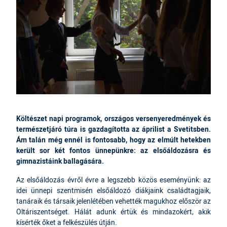
Költészet napi programok, országos versenyeredmények és
természetjáró túra is gazdagította az áprilist a Svetitsben.
Ám talán még ennél is fontosabb, hogy az elmúlt hetekben
került sor két fontos ünnepünkre: az elsőáldozásra és
gimnazistáink ballagására.
Az elsőáldozás évről évre a legszebb közös eseményünk: az
idei ünnepi szentmisén elsőáldozó diákjaink családtagjaik,
tanáraik és társaik jelenlétében vehették magukhoz először az
Oltáriszentséget. Hálát adunk értük és mindazokért, akik
kísérték őket a felkészülés útján.