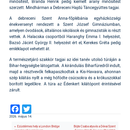
minősítést, Branda Henrik pedig kiemelt arany minősítést
szerzett. Mindhárman a Debreceni Hajdú Táncegyüttes tagjai.
A debreceni Szent Anna-főplébánia egyházközségi
énekversenyt rendezett a Szent József Gimnáziumban,
amelyen óvodások, általános iskolások és gimnazisták is részt
vettek. A Halacska csoportból Haranghy Emma I. helyezést,
Bazsó Jácint György II. helyezést ért el, Kerekes Gréta pedig
emléklapot vehetett át.
A természetjáró szakkör tagjai az idei tanév utolsó túráján a
Bihar-hegységbe látogattak. A kirándulás Biharfüredről indult,
majd a résztvevők felkapaszkodtak a Kis-Havasra, ahonnan
szép kilátás nyílt a még hófödte csúcsokra és a krókuszokkal
borított legelőkre. A túra az Édenkert kilátópont érintésével
zárult.
Facebook
Twitter
2026. május 14.
Ezüstérmes hely a London Bridge
Böjte Csaba atya és a Dévai Szent